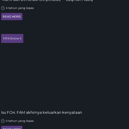
4 tahun yang lepas
READ MORE
FIFA Online 4
Isu FO4: FAM akhirnya keluarkan kenyataan
4 tahun yang lepas