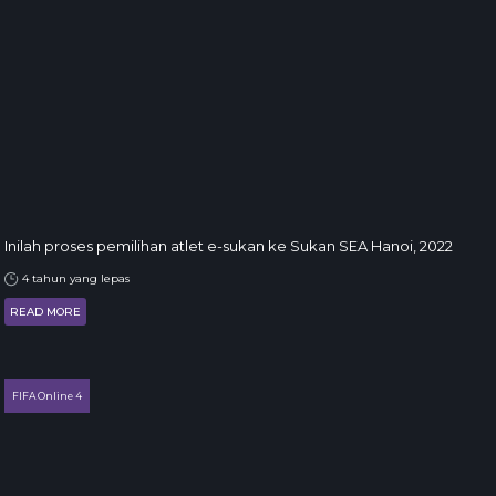
Inilah proses pemilihan atlet e-sukan ke Sukan SEA Hanoi, 2022
4 tahun yang lepas
READ MORE
FIFA Online 4