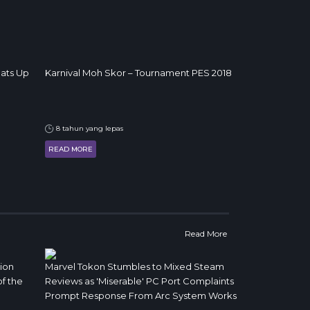
ats Up
Karnival Moh Skor – Tournament PES 2018
8 tahun yang lepas
READ MORE
Read More
ion
Marvel Tokon Stumbles to Mixed Steam
of the
Reviews as 'Miserable' PC Port Complaints
Prompt Response From Arc System Works