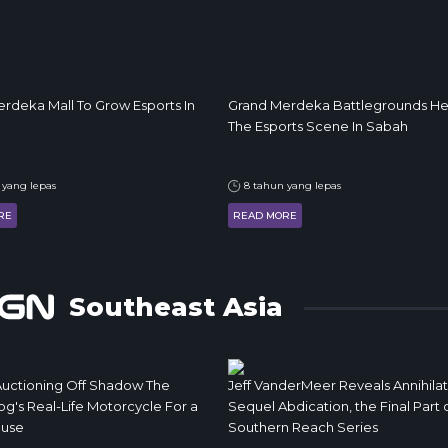
rdeka Mall To Grow Esports In
Grand Merdeka Battlegrounds He
The Esports Scene In Sabah
 yang lepas
8 tahun yang lepas
RE
READ MORE
Southeast Asia
Auctioning Off Shadow The
Jeff VanderMeer Reveals Annihilat
's Real-Life Motorcycle For a
Sequel Abdication, the Final Part 
use
Southern Reach Series