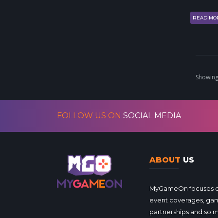
READ MO
Showing
FOLLOW US ON
SOCIAL MEDIA
ABOUT
US
MyGameOn focuses on 
event coverages, gam
partnerships and so 