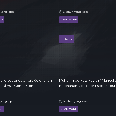
 yang lepas
8 tahun yang lepas
RE
READ MORE
moh skor
obile Legends Untuk Kejohanan
Muhammad Faiz ‘Favlain’ Muncul 
 Di Asia Comic Con
Kejohanan Moh Skor Esports Tou
 yang lepas
8 tahun yang lepas
RE
READ MORE