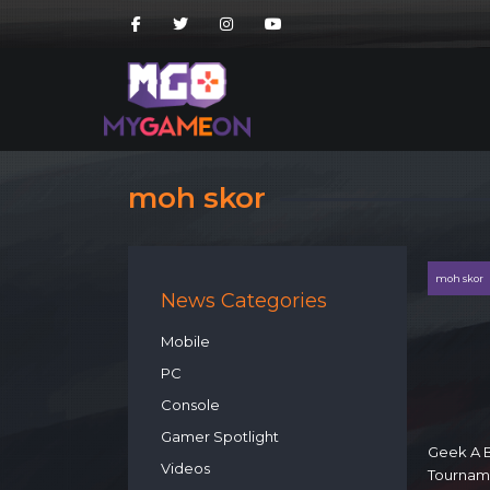
moh skor
moh skor
News Categories
Mobile
PC
Console
Gamer Spotlight
Geek A B
Videos
Tournam