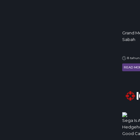
Grand Me
Sabah
8 tahun
READ MO
Sega Is 
Hedgehog
Good Ca