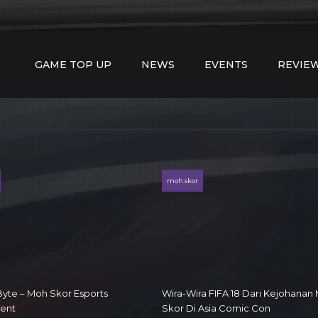
GAME TOP UP
NEWS
EVENTS
REVIE
moh skor
yte – Moh Skor Esports
Wira-Wira FIFA 18 Dari Kejohanan
ent
Skor Di Asia Comic Con