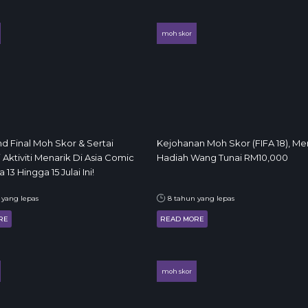
moh skor
and Final Moh Skor & Sertai
Kejohanan Moh Skor (FIFA 18), Me
 Aktiviti Menarik Di Asia Comic
Hadiah Wang Tunai RM10,000
13 Hingga 15 Julai Ini!
 yang lepas
8 tahun yang lepas
RE
READ MORE
moh skor