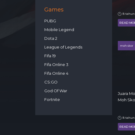
Games
8 tahun
PUBG
READ MO
Mobile Legend
Dota 2
moh skor
League of Legends
Fifa 19
Fifa Online 3
Fifa Online 4
CS:GO
God Of War
Juara M
Fortnite
Moh Skor
8 tahun
READ MO