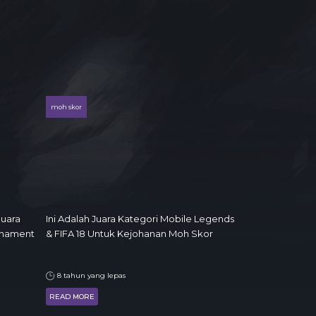
moh skor
Juara
Ini Adalah Juara Kategori Mobile Legends
rnament
& FIFA 18 Untuk Kejohanan Moh Skor
8 tahun yang lepas
READ MORE