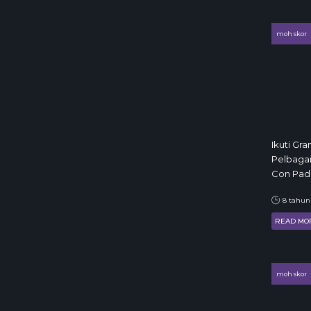
moh skor
Ikuti Gr
Pelbagai
Con Pada 
8 tahun
READ MO
moh skor