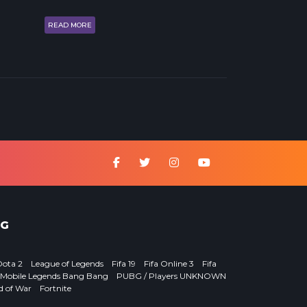
READ MORE
G
Dota 2
League of Legends
Fifa 19
Fifa Online 3
Fifa
Mobile Legends Bang Bang
PUBG / Players UNKNOWN
d of War
Fortnite