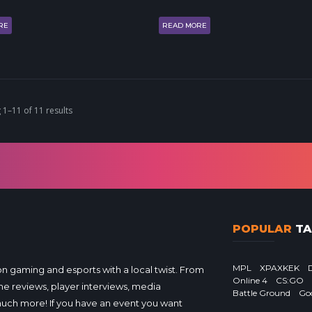
RE
READ MORE
 1–11 of 11 results
POPULAR
TA
MPL
XPAXKEK
gaming and esports with a local twist. From
Online 4
CS:GO
e reviews, player interviews, media
Battle Ground
Go
much more! If you have an event you want