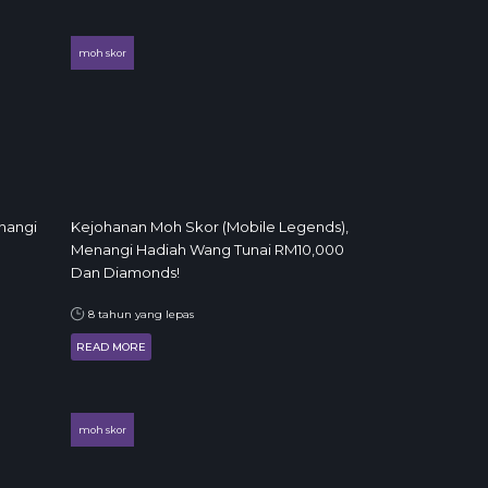
moh skor
nangi
Kejohanan Moh Skor (Mobile Legends),
Menangi Hadiah Wang Tunai RM10,000
Dan Diamonds!
8 tahun yang lepas
READ MORE
moh skor