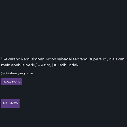
“Sekarang kami simpan Moon sebagai seorang ‘supersub’, dia akan
main apabila perlu,” – Azim, jurulatih Todak
4 tahun yang lepas
READ MORE
MPL MY S10