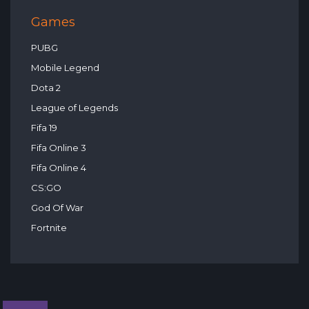
Games
PUBG
Mobile Legend
Dota 2
League of Legends
Fifa 19
Fifa Online 3
Fifa Online 4
CS:GO
God Of War
Fortnite