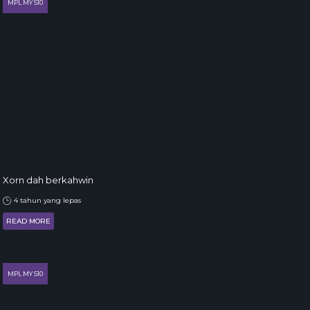
MPL MY S10
Xorn dah berkahwin
4 tahun yang lepas
READ MORE
MPL MY S10