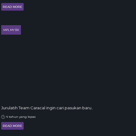
READ MORE
MPL MY S10
Jurulatih Team Caracal ingin cari pasukan baru..
4 tahun yang lepas
READ MORE