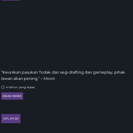
“Keunikan pasukan Todak dari segi drafting dan gameplay, pihak
lawan akan pening,” – Moon
4 tahun yang lepas
READ MORE
MPL MY S10