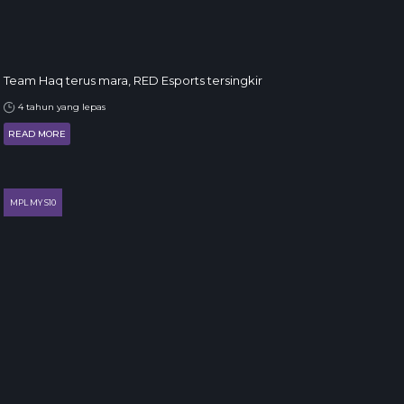
Team Haq terus mara, RED Esports tersingkir
4 tahun yang lepas
READ MORE
MPL MY S10