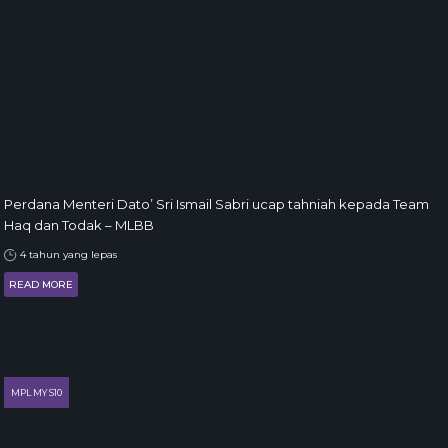
Perdana Menteri Dato’ Sri Ismail Sabri ucap tahniah kepada Team
Haq dan Todak – MLBB
4 tahun yang lepas
READ MORE
MPL MY S10