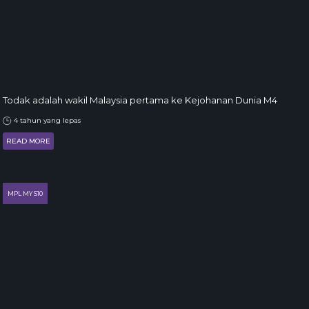
Todak adalah wakil Malaysia pertama ke Kejohanan Dunia M4
4 tahun yang lepas
READ MORE
MPL MY S10