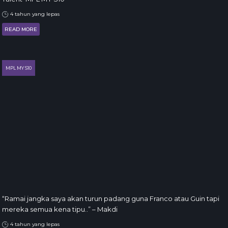
4 tahun yang lepas
READ MORE
MPL MY S10
“Ramai jangka saya akan turun padang guna Franco atau Guin tapi
mereka semua kena tipu..” – Makdi
4 tahun yang lepas