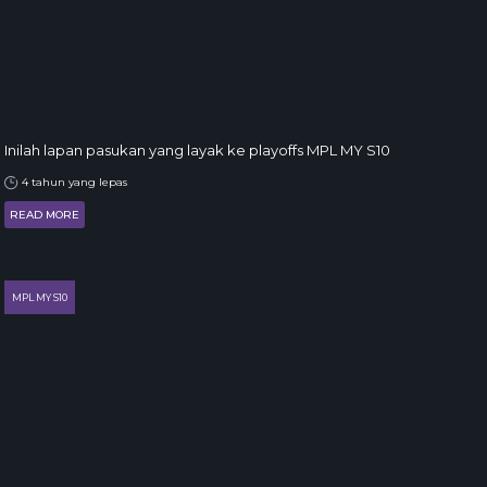
Inilah lapan pasukan yang layak ke playoffs MPL MY S10
4 tahun yang lepas
READ MORE
MPL MY S10