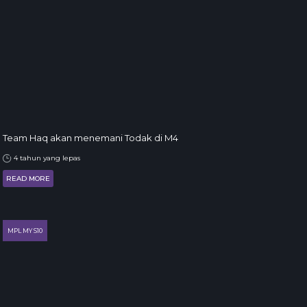
Team Haq akan menemani Todak di M4
4 tahun yang lepas
READ MORE
MPL MY S10