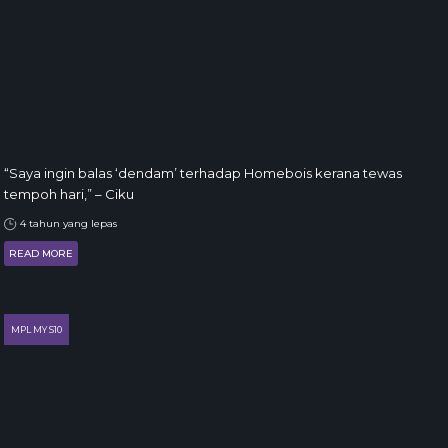
“Saya ingin balas ‘dendam’ terhadap Homebois kerana tewas
tempoh hari,” – Ciku
4 tahun yang lepas
READ MORE
MPL MY S10