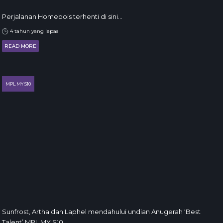
Perjalanan Homebois terhenti di sini…
4 tahun yang lepas
READ MORE
MPL MY S10
Sunfrost, Artha dan Laphel mendahului undian Anugerah ‘Best
Talent’ MPL MY S10