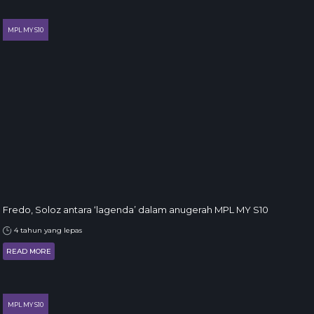
MPL MY S10
Fredo, Soloz antara ‘lagenda’ dalam anugerah MPL MY S10
4 tahun yang lepas
READ MORE
MPL MY S10