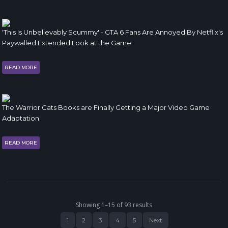
'This Is Unbelievably Scummy' - GTA 6 Fans Are Annoyed By Netflix's
Paywalled Extended Look at the Game
READ MORE
The Warrior Cats Books are Finally Getting a Major Video Game
Adaptation
READ MORE
Showing 1–15 of 93 results
1
2
3
4
5
Next