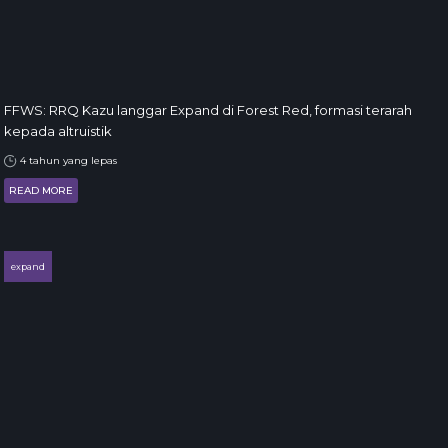
FFWS: RRQ Kazu langgar Expand di Forest Red, formasi terarah
kepada altruistik
4 tahun yang lepas
READ MORE
expand