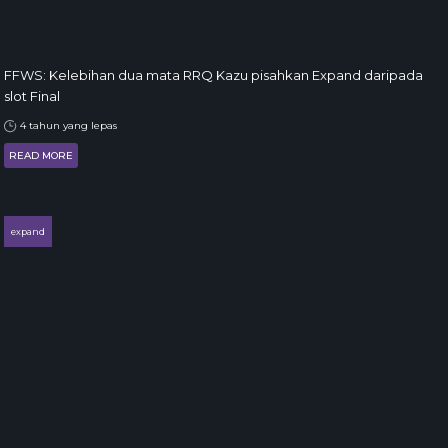
FFWS: Kelebihan dua mata RRQ Kazu pisahkan Expand daripada
slot Final
4 tahun yang lepas
READ MORE
expand