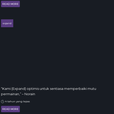
READ MORE
expand
“Kami (Expand) optimis untuk sentiasa memperbaiki mutu
permainan,” – Norain
4 tahun yang lepas
READ MORE