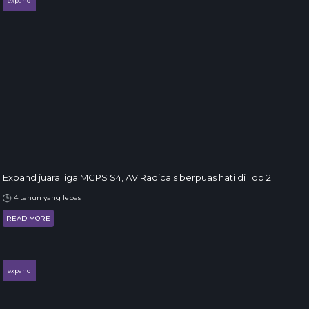
expand
Expand juara liga MCPS S4, AV Radicals berpuas hati di Top 2
4 tahun yang lepas
READ MORE
expand