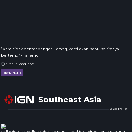
“Kami tidak gentar dengan Farang, kami akan ‘sapu’ sekiranya
bertemu,”- Tanamo
4 tahun yang lepas
READ MORE
Southeast Asia
Read More
Will Wight's Cradle Series Is a Must-Read for Anime Fans Who Just