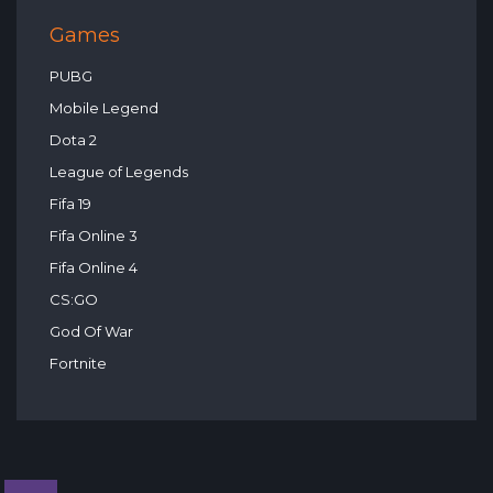
Games
PUBG
Mobile Legend
Dota 2
League of Legends
Fifa 19
Fifa Online 3
Fifa Online 4
CS:GO
God Of War
Fortnite