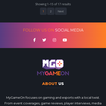
Showing 1–15 of 17 results
1
2
Next
FOLLOW US ON
SOCIAL MEDIA
ABOUT
US
MyGameOn focuses on gaming and esports with a local twist.
From event coverages, game reviews, player interviews, media