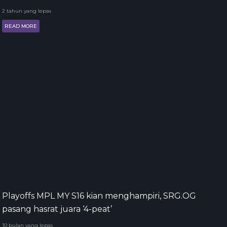
2 tahun yang lepas
READ MORE
Playoffs MPL MY S16 kian menghampiri, SRG.OG
pasang hasrat juara ‘4-peat’
10 bulan yang lepas