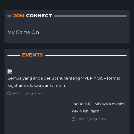
JOM
CONNECT
My Game On
EVENTS
Semua yang anda perlu tahu tentang MPL MY S15 – format
kejohanan, lokasi dan lain-lain
setahun yang lepas
Jadual MPL M6laysia musim
ke-14 kini rasmi
2 tahun yang lepas