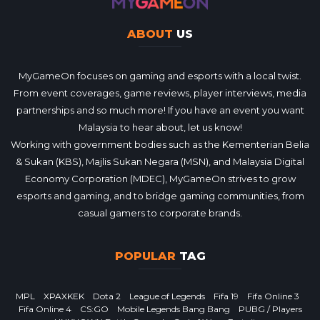
ABOUT
US
MyGameOn focuses on gaming and esports with a local twist.
From event coverages, game reviews, player interviews, media
partnerships and so much more! If you have an event you want
Malaysia to hear about, let us know!
Working with government bodies such as the Kementerian Belia
& Sukan (KBS), Majlis Sukan Negara (MSN), and Malaysia Digital
Economy Corporation (MDEC), MyGameOn strives to grow
esports and gaming, and to bridge gaming communities, from
casual gamers to corporate brands.
POPULAR
TAG
MPL
XPAXKEK
Dota 2
League of Legends
Fifa 19
Fifa Online 3
Fifa Online 4
CS:GO
Mobile Legends Bang Bang
PUBG / Players