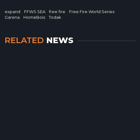
expand
FFWS SEA
free fire
Free Fire World Series
Garena
HomeBois
Todak
RELATED
NEWS