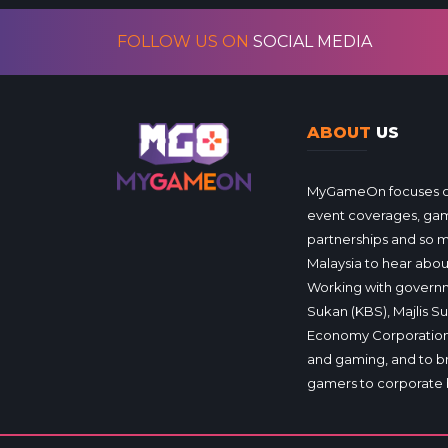
FOLLOW US ON
SOCIAL MEDIA
ABOUT
US
MyGameOn focuses on 
event coverages, gam
partnerships and so 
Malaysia to hear about
Working with governm
Sukan (KBS), Majlis S
Economy Corporation
and gaming, and to b
gamers to corporate 