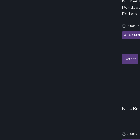
Ninja A
Pendapat
Forbes
7 tahun
READ MO
Fortnite
Ninja Ki
7 tahun