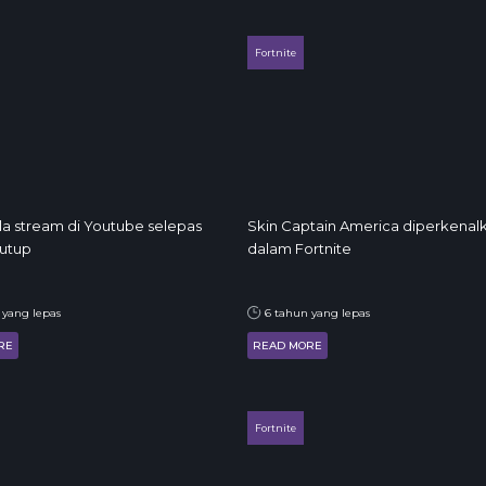
Fortnite
la stream di Youtube selepas
Skin Captain America diperkenal
tutup
dalam Fortnite
 yang lepas
6 tahun yang lepas
RE
READ MORE
Fortnite