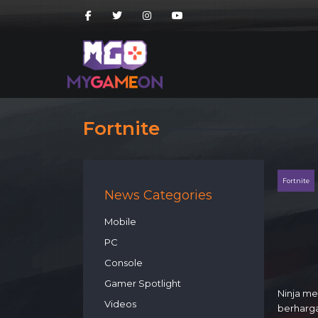
Fortnite
Fortnite
News Categories
Mobile
PC
Console
Gamer Spotlight
Ninja m
Videos
berharga