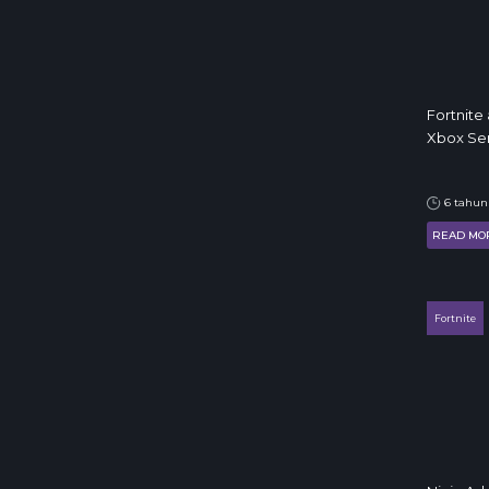
Fortnite
Xbox Ser
6 tahun
READ MO
Fortnite