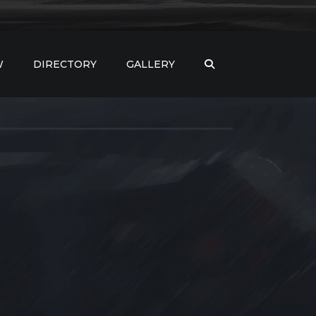
W
DIRECTORY
GALLERY