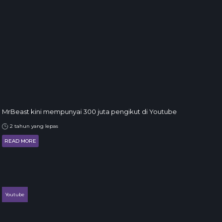
MrBeast kini mempunyai 300 juta pengikut di Youtube
2 tahun yang lepas
READ MORE
Youtube