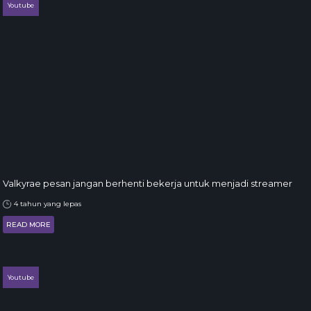
Youtube
Valkyrae pesan jangan berhenti bekerja untuk menjadi streamer
4 tahun yang lepas
READ MORE
Youtube