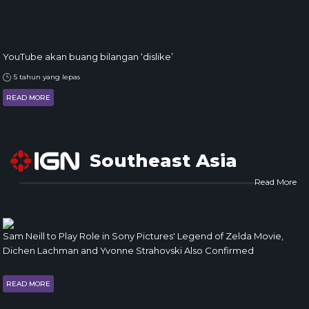
YouTube akan buang bilangan ‘dislike’
5 tahun yang lepas
READ MORE
Southeast Asia
Read More
Sam Neill to Play Role in Sony Pictures' Legend of Zelda Movie,
Dichen Lachman and Yvonne Strahovski Also Confirmed
READ MORE