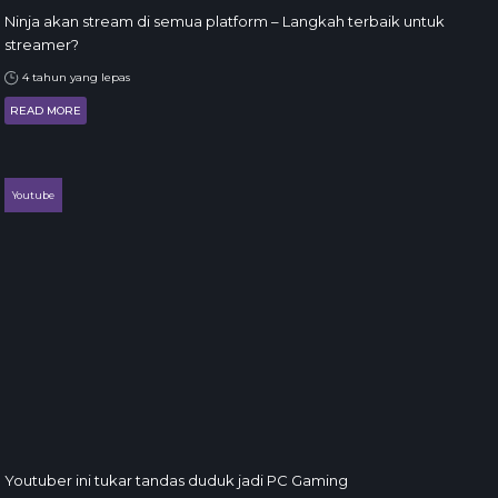
Ninja akan stream di semua platform – Langkah terbaik untuk
streamer?
4 tahun yang lepas
READ MORE
Youtube
Youtuber ini tukar tandas duduk jadi PC Gaming