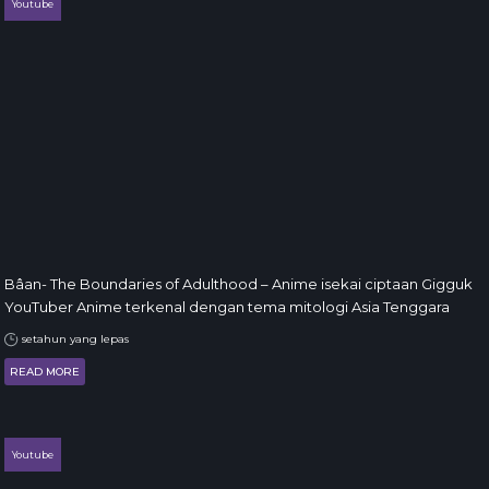
Youtube
Bâan- The Boundaries of Adulthood – Anime isekai ciptaan Gigguk
YouTuber Anime terkenal dengan tema mitologi Asia Tenggara
setahun yang lepas
READ MORE
Youtube