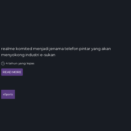
realme komited menjadi jenama telefon pintar yang akan
menyokong industri e-sukan
4 tahun yang lepas
READ MORE
eSports