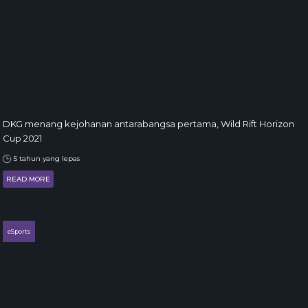
DKG menang kejohanan antarabangsa pertama, Wild Rift Horizon
Cup 2021
5 tahun yang lepas
READ MORE
eSports