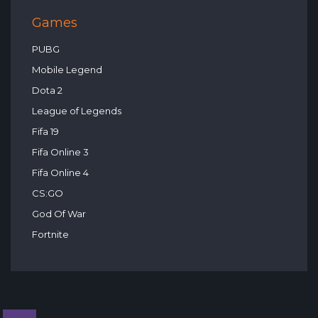
Games
PUBG
Mobile Legend
Dota 2
League of Legends
Fifa 19
Fifa Online 3
Fifa Online 4
CS:GO
God Of War
Fortnite