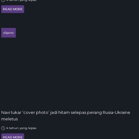
READ MORE
eSports
Navi tukar ‘cover photo’ jadi hitam selepas perang Rusia-Ukraine
meletus
4 tahun yang lepas
READ MORE