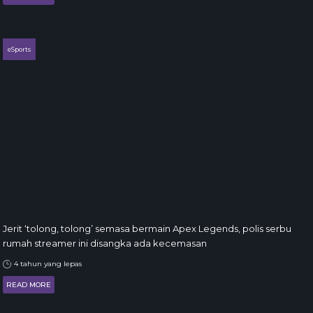
eSports
Jerit ‘tolong, tolong’ semasa bermain Apex Legends, polis serbu
rumah streamer ini disangka ada kecemasan
4 tahun yang lepas
READ MORE