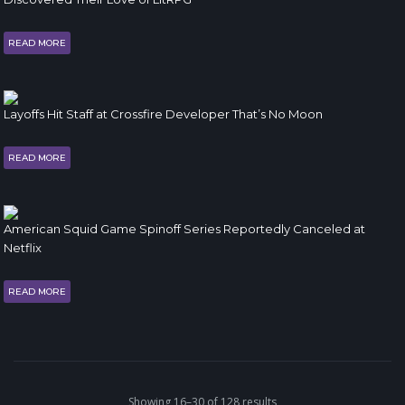
READ MORE
Layoffs Hit Staff at Crossfire Developer That’s No Moon
READ MORE
American Squid Game Spinoff Series Reportedly Canceled at
Netflix
READ MORE
Showing 16–30 of 128 results