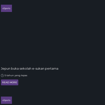
eSports
Jepun buka sekolah e-sukan pertama
5 tahun yang lepas
READ MORE
eSports