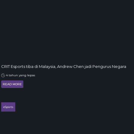
CRIT Esports tiba di Malaysia, Andrew Chen jadi Pengurus Negara
4 tahun yang lepas
READ MORE
eSports