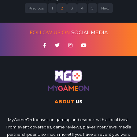
Previous
1
2
3
4
5
Next
FOLLOW US ON
SOCIAL MEDIA
ABOUT
US
MyGameOn focuses on gaming and esports with a local twist.
From event coverages, game reviews, player interviews, media
partnerships and so much more! If you have an event you want