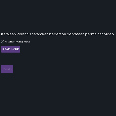
Kerajaan Perancis haramkan beberapa perkataan permainan video
4 tahun yang lepas
READ MORE
eSports