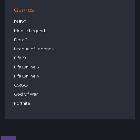
Games
PUBG
Mobile Legend
Dota 2
League of Legends
Fifa 19
Fifa Online 3
Fifa Online 4
CS:GO
God Of War
Fortnite