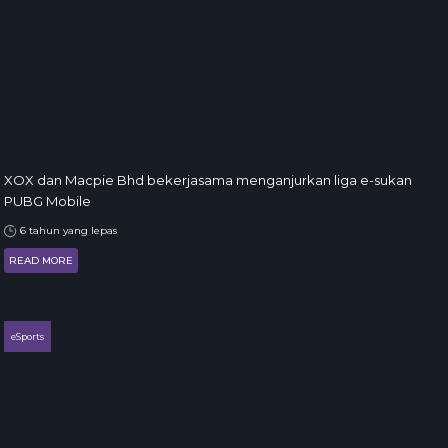
XOX dan Macpie Bhd bekerjasama menganjurkan liga e-sukan
PUBG Mobile
6 tahun yang lepas
READ MORE
eSports