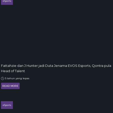
eSports
Fattahzie dan J Hunter jadi Duta Jenama EVOS Esports, Qontra pula
Head of Talent
5 tahun yang lepas
READ MORE
eSports