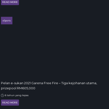
READ MORE
eSports
Pelan e-sukan 2021 Garena Free Fire – Tiga kejohanan utama,
prizepool RM605,000
6 tahun yang lepas
READ MORE