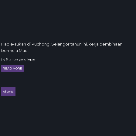
Hab e-sukan di Puchong, Selangor tahun ini, kerja pembinaan
bermula Mac
5 tahun yang lepas
READ MORE
eSports