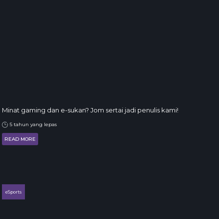
Minat gaming dan e-sukan? Jom sertai jadi penulis kami!
5 tahun yang lepas
READ MORE
eSports