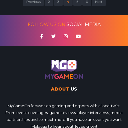
Previous
2
3
4
5
6
Next
FOLLOW US ON
SOCIAL MEDIA
ABOUT
US
MyGameOn focuses on gaming and esports with a local twist.
From event coverages, game reviews, player interviews, media
partnerships and so much more! If you have an event you want
Malaysia to hear about, let us know!