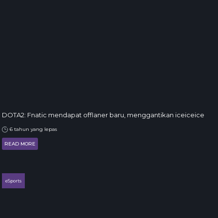
DOTA2: Fnatic mendapat offlaner baru, menggantikan iceiceice
6 tahun yang lepas
READ MORE
eSports