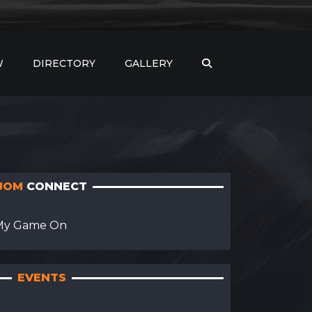
komputer riba yang menggunakan GPU siri RTX
060
dan komputer riba yang menggunakan GPU siri
TX 3060
dan komputer riba yang menggunakan GPU
W
DIRECTORY
GALLERY
JOM
CONNECT
My Game On
EVENTS