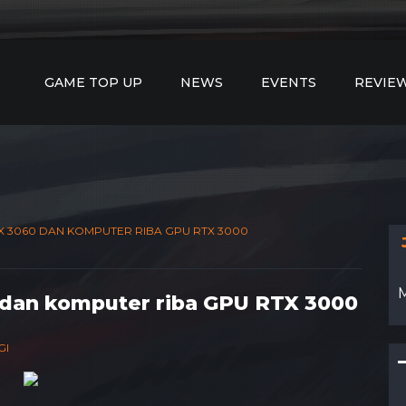
idia mengumumkan GPU baharu
GeForce RTX 3060
dan 
adi, Nvidia mengumumkan GPU baharu
GeForce RTX 3
agi tadi, Nvidia mengumumkan GPU baharu
GeForce R
GAME TOP UP
NEWS
EVENTS
REVIE
X 3060 DAN KOMPUTER RIBA GPU RTX 3000
dan komputer riba GPU RTX 3000
GI