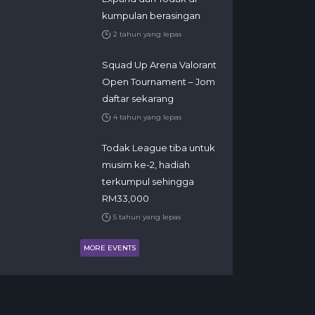
kumpulan berasingan
2 tahun yang lepas
Squad Up Arena Valorant
Open Tournament – Jom
daftar sekarang
4 tahun yang lepas
Todak League tiba untuk
musim ke-2, hadiah
terkumpul sehingga
RM33,000
5 tahun yang lepas
MORE EVENTS