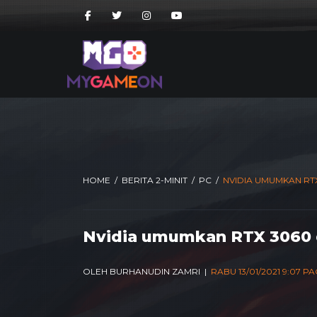
GeForce RTX: Game On yang disiarkan pagi tadi, Nv
3000.">
GeForce RTX: Game On yang disiarkan pagi t
RTX 3000." />
GeForce RTX: Game On yang disiarkan p
siri RTX 3000." />
HOME
/
BERITA 2-MINIT
/
PC
/
NVIDIA UMUMKAN RT
Nvidia umumkan RTX 3060 
OLEH BURHANUDIN ZAMRI |
RABU 13/01/2021 9:07 PA