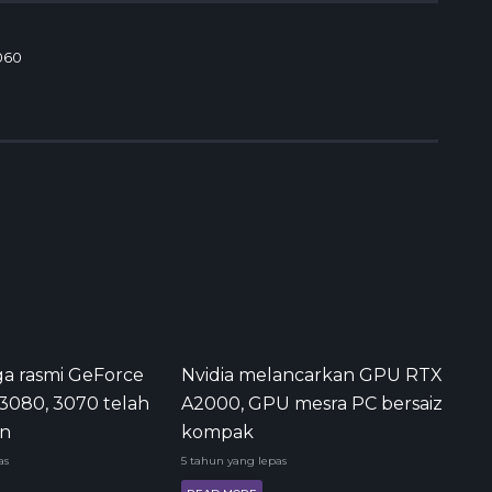
060
rga rasmi GeForce
Nvidia melancarkan GPU RTX
3080, 3070 telah
A2000, GPU mesra PC bersaiz
an
kompak
as
5 tahun yang lepas