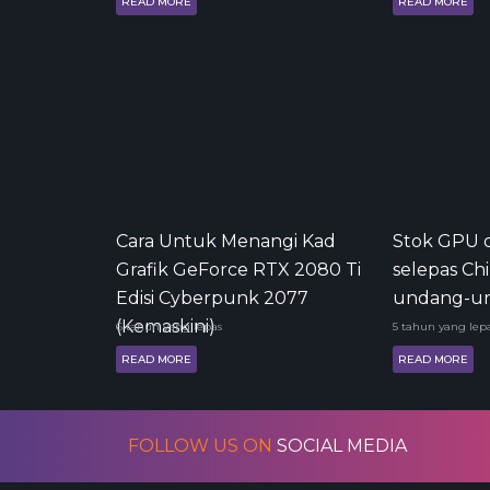
READ MORE
READ MORE
Cara Untuk Menangi Kad
Stok GPU d
Grafik GeForce RTX 2080 Ti
selepas Ch
Edisi Cyberpunk 2077
undang-u
(Kemaskini)
6 tahun yang lepas
5 tahun yang lep
READ MORE
READ MORE
FOLLOW US ON
SOCIAL MEDIA