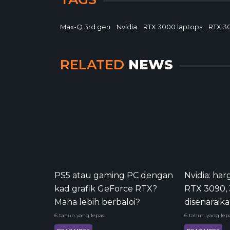
Max-Q 3rd gen
Nvidia
RTX 3000 laptops
RTX 3
RELATED
NEWS
PS5 atau gaming PC dengan
Nvidia: ha
kad grafik GeForce RTX?
RTX 3090, 
Mana lebih berbaloi?
disenaraik
6 tahun yang lepas
6 tahun yang lep