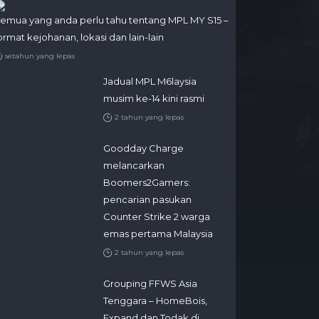
emua yang anda perlu tahu tentang MPL MY S15 –
ormat kejohanan, lokasi dan lain-lain
setahun yang lepas
Jadual MPL M6laysia
musim ke-14 kini rasmi
2 tahun yang lepas
Goodday Charge
melancarkan
Boomers2Gamers:
pencarian pasukan
Counter Strike 2 warga
emas pertama Malaysia
2 tahun yang lepas
Grouping FFWS Asia
Tenggara – HomeBois,
Expand dan Todak di