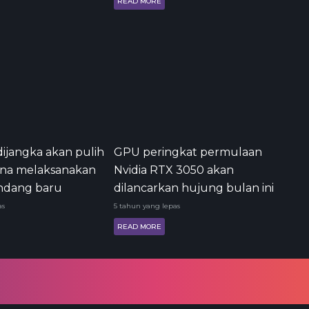
READ MORE
ijangka akan pulih
GPU peringkat permulaan
ina melaksanakan
Nvidia RTX 3050 akan
ndang baru
dilancarkan hujung bulan ini
as
5 tahun yang lepas
READ MORE