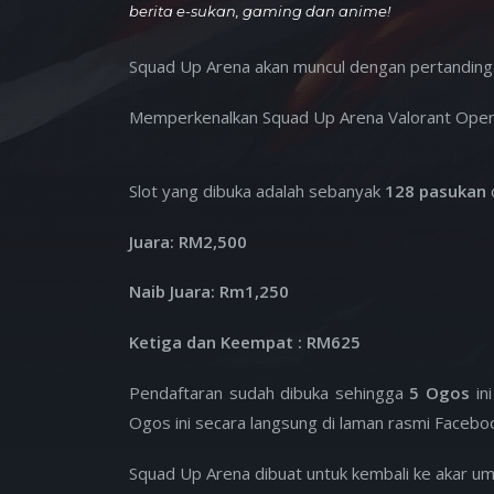
berita e-sukan, gaming dan anime!
Squad Up Arena akan muncul dengan pertanding
Memperkenalkan Squad Up Arena Valorant Ope
Slot yang dibuka adalah sebanyak
128 pasukan
Juara: RM2,500
Naib Juara: Rm1,250
Ketiga dan Keempat : RM625
Pendaftaran sudah dibuka sehingga
5
Ogos
in
Ogos ini secara langsung di laman rasmi Faceb
Squad Up Arena dibuat untuk kembali ke akar umb