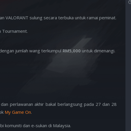
an VALORANT sulung secara terbuka untuk ramai peminat.
n Tournament.
dengan jumlah wang terkumpul
RM5,000
untuk dimenangi.
i dan perlawanan akhir bakal berlangsung pada 27 dan 28
ook
My Game On
.
i komuniti dan e-sukan di Malaysia.