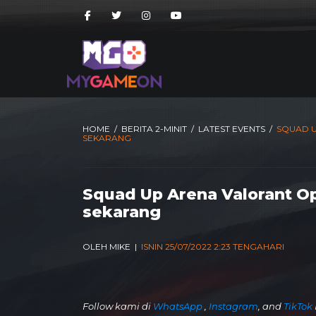
HOME
/
BERITA 2-MINIT
/
LATEST EVENTS
/
SQUAD U
SEKARANG
Squad Up Arena Valorant O
sekarang
OLEH MIKE |
ISNIN 25/07/2022 2:23 TENGAHARI
Follow kami di
WhatsApp
,
Instagram
, and
TikTok