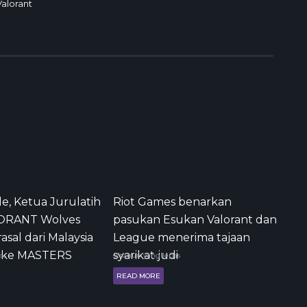
Valorant
de, Ketua Jurulatih
Riot Games benarkan
ORANT Wolves
pasukan Esukan Valorant dan
asal dari Malaysia
League menerima tajaan
k ke MASTERS
syarikat judi
as
setahun yang lepas
READ MORE