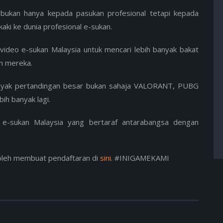
ti bukan hanya kepada pasukan profesional tetapi kepada
ki ke dunia profesional e-sukan.
 video e-sukan Malaysia untuk mencari lebih banyak bakat
n mereka.
nyak pertandingan besar bukan sahaja VALORANT, PUBG
ih banyak lagi.
 e-sukan Malaysia yang bertaraf antarabangsa dengan
oleh membuat pendaftaran di
sini
. #INIGAMEKAMI