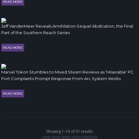
READ MORE
Jeff VanderMeer Reveals Annihilation Sequel Abdication, the Final
Part of the Southern Reach Series
READ MORE
Marvel Tokon Stumbles to Mixed Steam Reviews as 'Miserable' PC
Port Complaints Prompt Response From Arc System Works
READ MORE
Showing 1–15 of 51 results