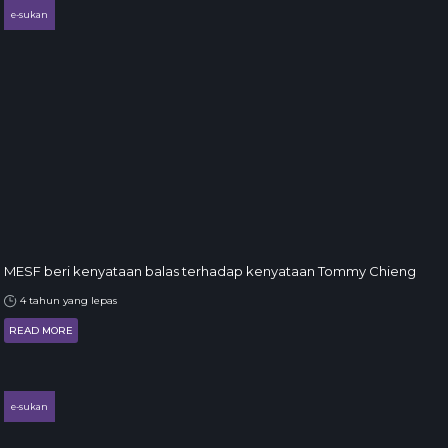
e-sukan
MESF beri kenyataan balas terhadap kenyataan Tommy Chieng
4 tahun yang lepas
READ MORE
e-sukan