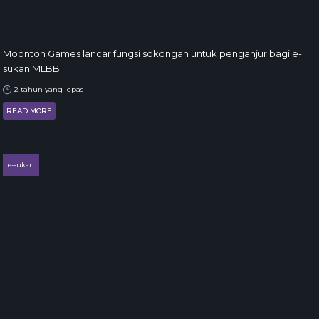
Moonton Games lancar fungsi sokongan untuk penganjur bagi e-
sukan MLBB
2 tahun yang lepas
READ MORE
e-sukan