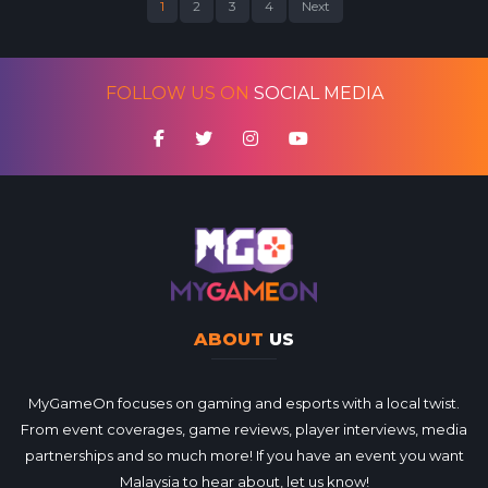
1
2
3
4
Next
FOLLOW US ON
SOCIAL MEDIA
ABOUT
US
MyGameOn focuses on gaming and esports with a local twist.
From event coverages, game reviews, player interviews, media
partnerships and so much more! If you have an event you want
Malaysia to hear about, let us know!