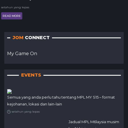
setahun yang lepas
READ MORE
JOM
CONNECT
My Game On
EVENTS
Semua yang anda perlu tahu tentang MPL MY S15 – format
kejohanan, lokasi dan lain-lain
setahun yang lepas
Jadual MPL M6laysia musim