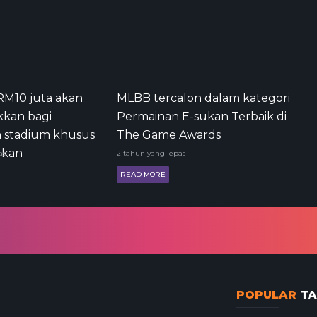
RM10 juta akan
MLBB tercalon dalam kategori
kkan bagi
Permainan E-sukan Terbaik di
 stadium khusus
The Game Awards
ukan
as
2 tahun yang lepas
READ MORE
POPULAR
TA