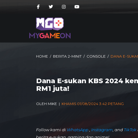
HOME
/
BERITA 2-MINIT
/
CONSOLE
/
DANA E-SUKAN
Dana E-sukan KBS 2024 kemb
RM1 juta!
OLEH MIKE |
KHAMIS 01/08/2024 3:42 PETANG
Follow kami di
WhatsApp
,
Instagram
, and
TikTok
berita e-sukan, gaming dan anime!