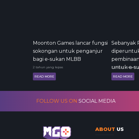
Moonton Games lancar fungsi
Sebanyak 
sokongan untuk penganjur
diperuntu
bagi e-sukan MLBB
pembinaan
untuk e-s
2 tahun yang lepas
2 tahun yang lep
READ MORE
READ MORE
FOLLOW US ON
SOCIAL MEDIA
ABOUT
US