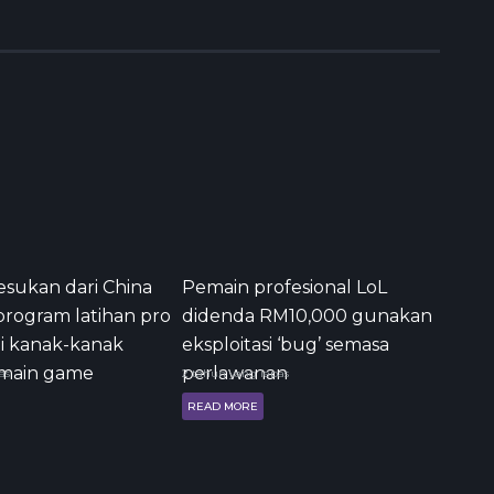
 esukan dari China
Pemain profesional LoL
program latihan pro
didenda RM10,000 gunakan
gi kanak-kanak
eksploitasi ‘bug’ semasa
 main game
perlawanan
as
2 tahun yang lepas
READ MORE