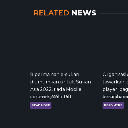
RELATED
NEWS
8 permainan e-sukan
Organisasi
diumumkan untuk Sukan
tawarkan ‘
Asia 2022, tiada Mobile
player’ ba
Legends, Wild Rift
ketagihan
5 tahun yang lepas
setahun yang lep
READ MORE
READ MORE