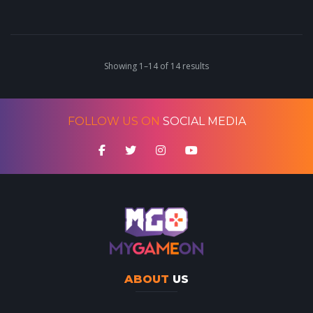
Showing 1–14 of 14 results
FOLLOW US ON
SOCIAL MEDIA
ABOUT
US