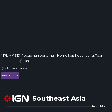
MPL MY S13: Recap hari pertama – HomeBois kecundang, Team
Haq buat kejutan
2 tahun yang lepas
READ MORE
Southeast Asia
Read More