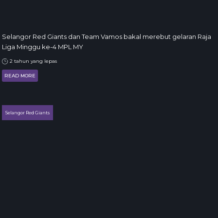
Selangor Red Giants dan Team Vamos bakal merebut gelaran Raja
Liga Minggu ke-4 MPL MY
2 tahun yang lepas
READ MORE
Selangor Red Giants