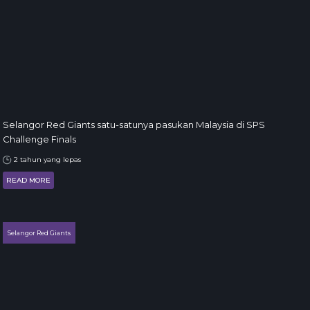
Selangor Red Giants satu-satunya pasukan Malaysia di SPS
Challenge Finals
2 tahun yang lepas
READ MORE
Selangor Red Giants