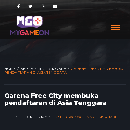
Artikel ini merupakan siaran media
">
Artikel ini
merupakan siaran media
" />
Artikel ini merupakan
siaran media
" />
HOME
/
BERITA 2-MINIT
/
MOBILE
/
GARENA FREE CITY MEMBUKA
PENDAFTARAN DI ASIA TENGGARA
Garena Free City membuka
pendaftaran di Asia Tenggara
OLEH PENULIS MGO |
RABU 09/04/2025 2:53 TENGAHARI