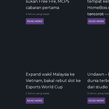
sukan Free Fire, MCPS
tempat kel
cabaran pertama
HomeBois 
tercorot
4 tahun yang lepas
2 tahun yang lep
READ MORE
READ MORE
Expand wakil Malaysia ke
Undawn – 
Vietnam, bakal rebut slot ke
dunia terb
Esports World Cup
dari studi
2 tahun yang lepas
3 tahun yang lep
READ MORE
READ MORE