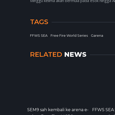
Minggu kelima akan bermula pada esok hingga Ah
TAGS
FFWS SEA
Free Fire World Series
Garena
RELATED
NEWS
SEM9 sah kembali ke arena e-
FFWS SEA: