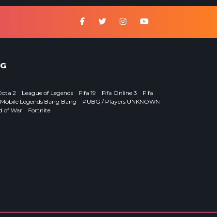
G
Dota 2
League of Legends
Fifa 19
Fifa Online 3
Fifa
Mobile Legends Bang Bang
PUBG / Players UNKNOWN
d of War
Fortnite