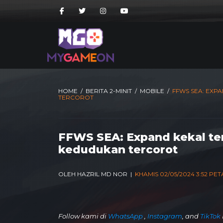
HOME
/
BERITA 2-MINIT
/
MOBILE
/
FFWS SEA: EXP
TERCOROT
FFWS SEA: Expand kekal te
kedudukan tercorot
OLEH HAZRIL MD NOR |
KHAMIS 02/05/2024 3:52 PE
Follow kami di
WhatsApp
,
Instagram
, and
TikTok