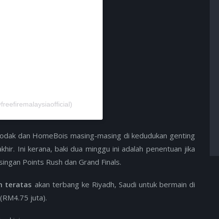
eefiremalaysiaofficial)
u Todak dan HomeBois masing-masing di kedudukan genting
ir. Ini kerana, baki dua minggu ini adalah penentuan jika
ingan Points Rush dan Grand Finals.
n teratas
akan terbang ke Riyadh, Saudi untuk bermain di
(RM4.75 juta).