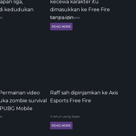
apan liga,
kecewa karakter itu
di kedudukan
dimasukkan ke Free Fire
tanpa izin
as
setahun yang lepas
READ MORE
Permainan video
Raff sah dipinjamkan ke Axis
uka zombie survival
Esports Free Fire
o PUBG Mobile
as
4 tahun yang lepas
READ MORE