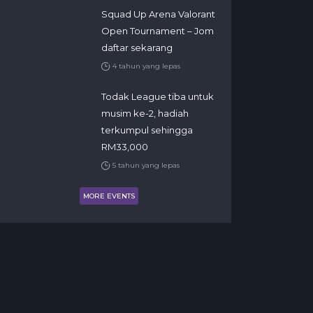
Squad Up Arena Valorant
Open Tournament – Jom
daftar sekarang
4 tahun yang lepas
Todak League tiba untuk
musim ke-2, hadiah
terkumpul sehingga
RM33,000
5 tahun yang lepas
MORE EVENTS