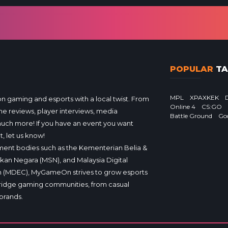
POPULAR
TA
MPL
XPAXKEK
gaming and esports with a local twist. From
Online 4
CS:GO
e reviews, player interviews, media
Battle Ground
Go
much more! If you have an event you want
, let us know!
ent bodies such as the Kementerian Belia &
ukan Negara (MSN), and Malaysia Digital
 (MDEC), MyGameOn strives to grow esports
ridge gaming communities, from casual
brands.