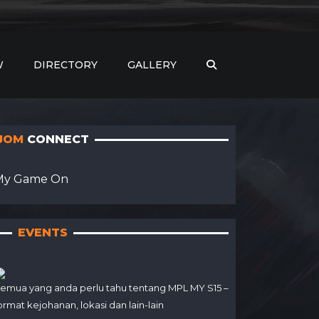
W
DIRECTORY
GALLERY
JOM
CONNECT
My Game On
EVENTS
emua yang anda perlu tahu tentang MPL MY S15 –
ormat kejohanan, lokasi dan lain-lain