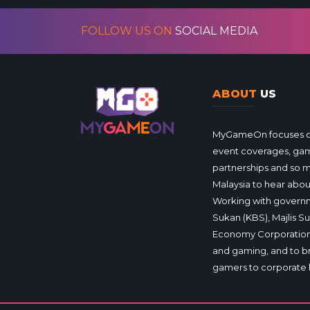
FOLLOW US ON
SOCIAL MEDIA
ABOUT
US
MyGameOn focuses on 
event coverages, gam
partnerships and so 
Malaysia to hear about
Working with governm
Sukan (KBS), Majlis S
Economy Corporation
and gaming, and to b
gamers to corporate 