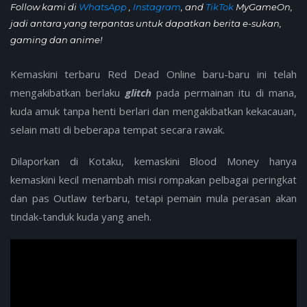
Follow kami di
WhatsApp
,
Instagram
, and
TikTok
MyGameOn,
jadi antara yang terpantas untuk dapatkan berita e-sukan,
gaming dan anime!
Kemaskini terbaru Red Dead Online baru-baru ini telah
mengakibatkan berlaku
glitch
pada permainan itu di mana,
kuda amuk tanpa henti berlari dan mengakibatkan kekacauan,
selain mati di beberapa tempat secara rawak.
Dilaporkan di Kotaku, kemaskini Blood Money hanya
kemaskini kecil menambah misi rompakan pelbagai peringkat
dan pas Outlaw terbaru, tetapi pemain mula perasan akan
tindak-tanduk kuda yang aneh.