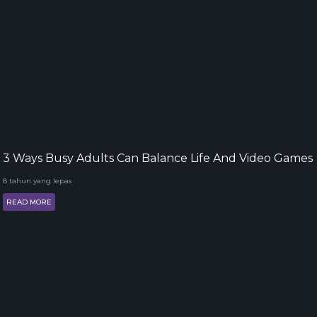
3 Ways Busy Adults Can Balance Life And Video Games
8 tahun yang lepas
READ MORE