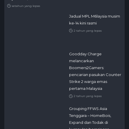
setahun yang lepas
Jadual MPL M6laysia musim
ke-14 kini rasmi
2 tahun yang lepas
Goodday Charge
melancarkan
Boomers2Gamers:
pencarian pasukan Counter
Strike 2 warga emas
pertama Malaysia
2 tahun yang lepas
Grouping FFWS Asia
Tenggara – HomeBois,
Expand dan Todak di