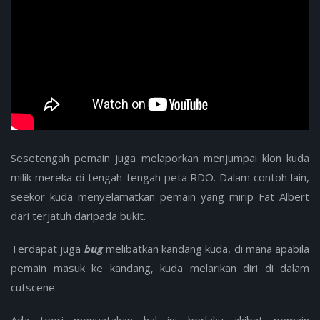
Sesetengah pemain juga melaporkan menjumpai klon kuda
milik mereka di tengah-tengah peta RDO. Dalam contoh lain,
seekor kuda menyelamatkan pemain yang mirip Fat Albert
dari terjatuh daripada bukit.
Terdapat juga
bug
melibatkan kandang kuda, di mana apabila
pemain masuk ke kandang, kuda melarikan diri di dalam
cutscene.
Ada teori menyatakan hal ini berlaku akibat pemain