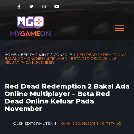
HOME
/
BERITA 2-MINIT
/
CONSOLE
/
RED DEAD REDEMPTION 2
BAKAL ADA ONLINE MULTIPLAYER – BETA RED DEAD ONLINE
KELUAR PADA NOVEMBER
Red Dead Redemption 2 Bakal Ada
Online Multiplayer – Beta Red
Dead Online Keluar Pada
November
OLEH EDITORIAL TEAM |
KHAMIS 20/09/2018 3:40 PETANG