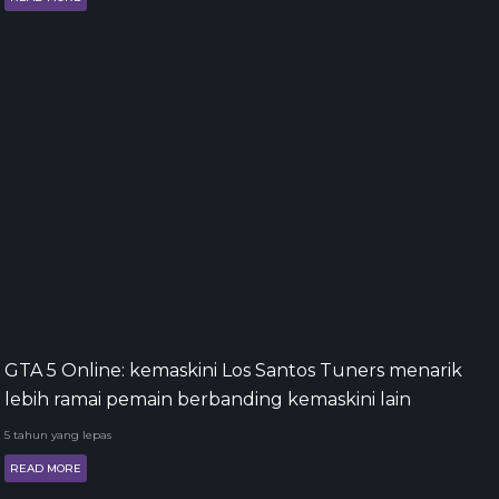
GTA 5 Online: kemaskini Los Santos Tuners menarik
lebih ramai pemain berbanding kemaskini lain
5 tahun yang lepas
READ MORE