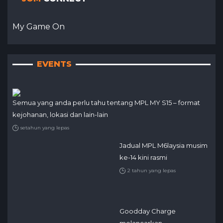
My Game On
EVENTS
Semua yang anda perlu tahu tentang MPL MY S15 – format
kejohanan, lokasi dan lain-lain
setahun yang lepas
Jadual MPL M6laysia musim
ke-14 kini rasmi
2 tahun yang lepas
Goodday Charge
melancarkan