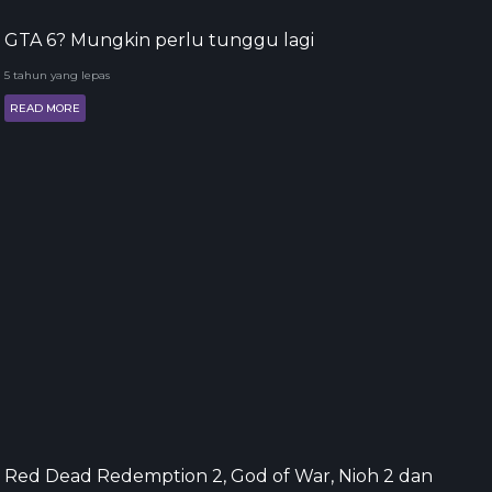
GTA 6? Mungkin perlu tunggu lagi
5 tahun yang lepas
READ MORE
Red Dead Redemption 2, God of War, Nioh 2 dan