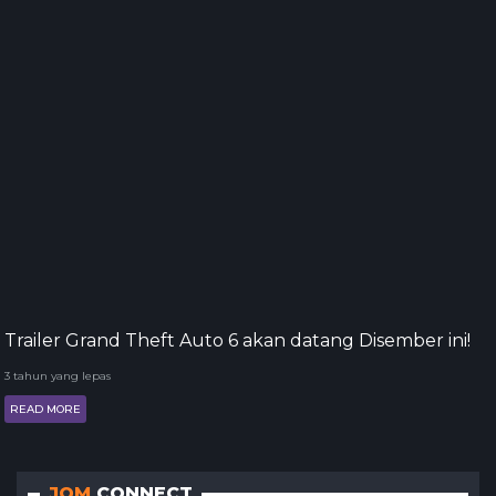
Trailer Grand Theft Auto 6 akan datang Disember ini!
3 tahun yang lepas
READ MORE
JOM
CONNECT