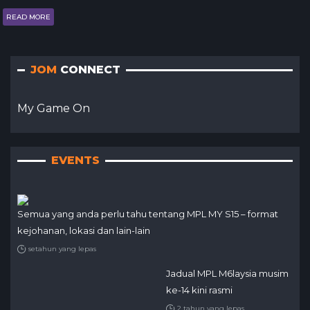
READ MORE
JOM
CONNECT
My Game On
EVENTS
Semua yang anda perlu tahu tentang MPL MY S15 – format
kejohanan, lokasi dan lain-lain
setahun yang lepas
Jadual MPL M6laysia musim
ke-14 kini rasmi
2 tahun yang lepas