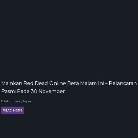
Mainkan Red Dead Online Beta Malam Ini – Pelancaran
Rasmi Pada 30 November
8 tahun yang lepas
READ MORE