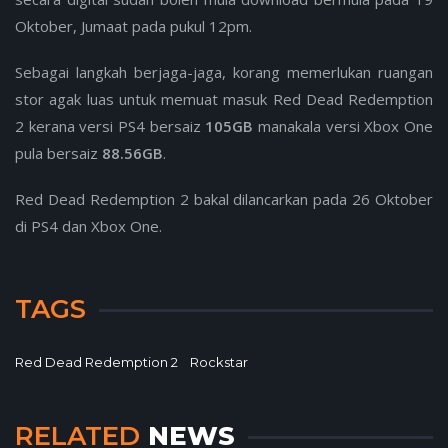
Oktober, Jumaat pada pukul 12pm.
Sebagai langkah berjaga-jaga, korang memerlukan ruangan
stor agak luas untuk memuat masuk Red Dead Redemption
2 kerana versi PS4 bersaiz
105GB
manakala versi Xbox One
pula bersaiz
88.56GB
.
Red Dead Redemption 2 bakal dilancarkan pada 26 Oktober
di PS4 dan Xbox One.
TAGS
Red Dead Redemption 2
Rockstar
RELATED
NEWS