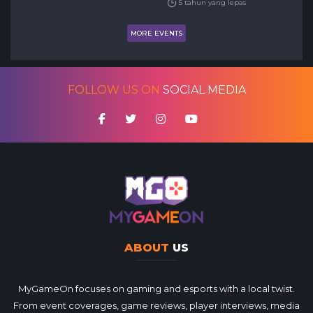
5 tahun yang lepas
MORE EVENTS
FOLLOW US ON
SOCIAL MEDIA
ABOUT
US
MyGameOn focuses on gaming and esports with a local twist.
From event coverages, game reviews, player interviews, media