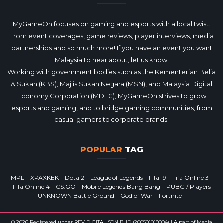
MyGameOn focuses on gaming and esports with a local twist.
From event coverages, game reviews, player interviews, media
partnerships and so much more! If you have an event you want
Malaysia to hear about, let us know!
Working with government bodies such as the Kementerian Belia
& Sukan (KBS), Majlis Sukan Negara (MSN), and Malaysia Digital
Economy Corporation (MDEC), MyGameOn strives to grow
esports and gaming, and to bridge gaming communities, from
casual gamers to corporate brands.
POPULAR
TAG
MPL
XPAXKEK
Dota 2
League of Legends
Fifa 19
Fifa Online 3
Fifa Online 4
CS:GO
Mobile Legends Bang Bang
PUBG / Players
UNKNOWN Battle Ground
God of War
Fortnite
© 2026 Registered under REV DIGITAL SDN BHD (200501019004) | A part of Media