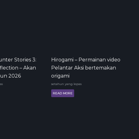
nter Stories 3:
Hirogami – Permainan video
flection – Akan
Pelantar Aksi bertemakan
hun 2026
origami
as
setahun yang lepas
READ MORE