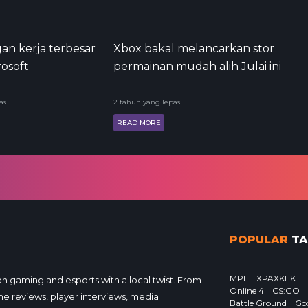
n kerja terbesar
Xbox bakal melancarkan stor
rosoft
permainan mudah alih Julai ini
as
2 tahun yang lepas
READ MORE
POPULAR
TA
MPL
XPAXKEK
gaming and esports with a local twist. From
Online 4
CS:GO
e reviews, player interviews, media
Battle Ground
Go