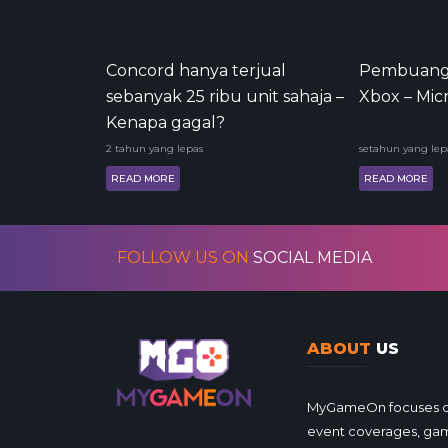
Concord hanya terjual
Pembuanga
sebanyak 25 ribu unit sahaja –
Xbox – Mic
Kenapa gagal?
2 tahun yang lepas
setahun yang lep
READ MORE
READ MORE
FOLLOW US ON
SOCIAL MEDIA
ABOUT
US
MyGameOn focuses on 
event coverages, gam