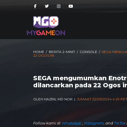
HOME
/
BERITA 2-MINIT
/
CONSOLE
/
SEGA MENGUM
22 OGOS INI
SEGA mengumumkan Enotria
dilancarkan pada 22 Ogos i
OLEH HAZRIL MD NOR |
JUMAAT 22/03/2024 4:29 P
Follow kami di
WhatsApp
,
Instagram
, and
TikTok