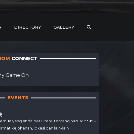
W
DIRECTORY
GALLERY
JOM
CONNECT
My Game On
EVENTS
emua yang anda perlu tahu tentang MPL MY S15 –
ormat kejohanan, lokasi dan lain-lain