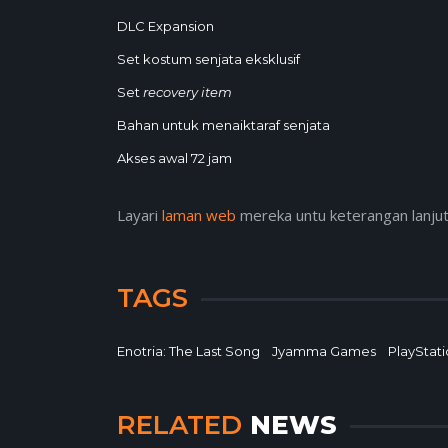
DLC Expansion
Set kostum senjata eksklusif
Set
recovery item
Bahan untuk menaiktaraf senjata
Akses awal 72 jam
Layari
laman web
mereka untu keterangan lanjut
TAGS
Enotria: The Last Song
Jyamma Games
PlayStati
RELATED
NEWS