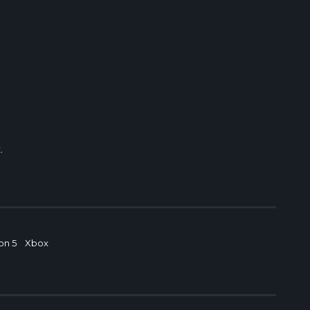
.
on 5
Xbox