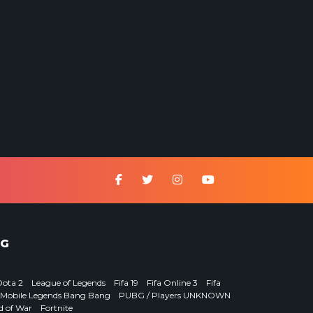
G
Dota 2
League of Legends
Fifa 19
Fifa Online 3
Fifa
Mobile Legends Bang Bang
PUBG / Players UNKNOWN
d of War
Fortnite