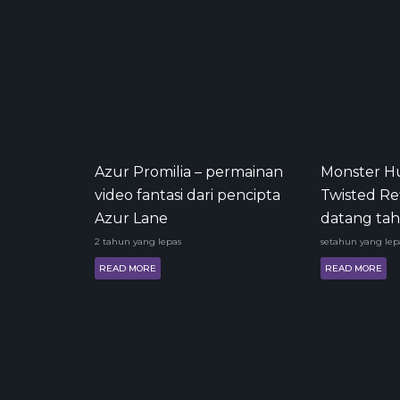
Azur Promilia – permainan
Monster Hu
video fantasi dari pencipta
Twisted Re
Azur Lane
datang ta
2 tahun yang lepas
setahun yang lep
READ MORE
READ MORE