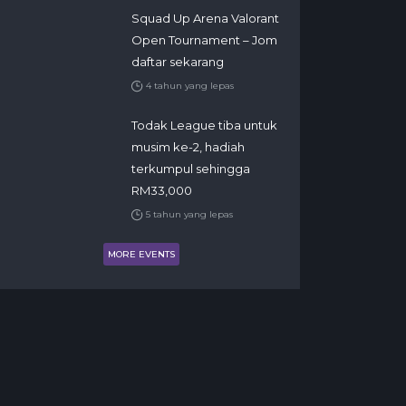
Squad Up Arena Valorant
Open Tournament – Jom
daftar sekarang
4 tahun yang lepas
Todak League tiba untuk
musim ke-2, hadiah
terkumpul sehingga
RM33,000
5 tahun yang lepas
MORE EVENTS