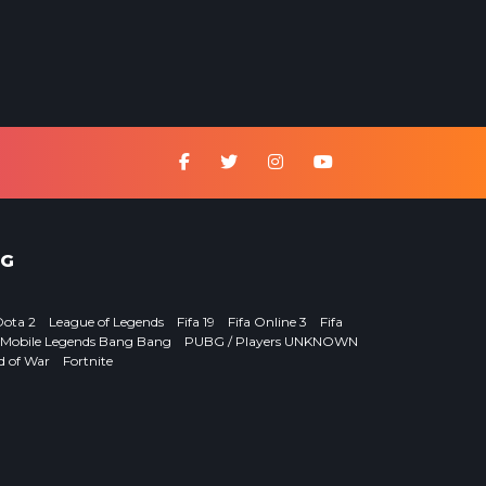
G
Dota 2
League of Legends
Fifa 19
Fifa Online 3
Fifa
Mobile Legends Bang Bang
PUBG / Players UNKNOWN
d of War
Fortnite