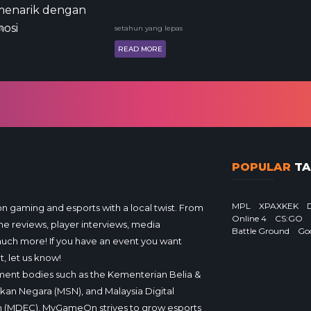
 menarik dengan
osi
as
setahun yang lepas
READ MORE
POPULAR
TA
MPL
XPAXKEK
gaming and esports with a local twist. From
Online 4
CS:GO
e reviews, player interviews, media
Battle Ground
Go
much more! If you have an event you want
, let us know!
ent bodies such as the Kementerian Belia &
ukan Negara (MSN), and Malaysia Digital
 (MDEC), MyGameOn strives to grow esports