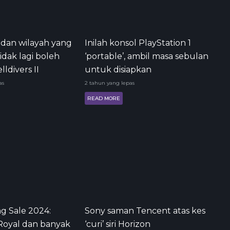
 dan wilayah yang
Inilah konsol PlayStation 1
idak lagi boleh
‘portable’, ambil masa sebulan
ldivers II
untuk disiapkan
as
2 tahun yang lepas
READ MORE
g Sale 2024:
Sony saman Tencent atas kes
Royal dan banyak
‘curi’ siri Horizon