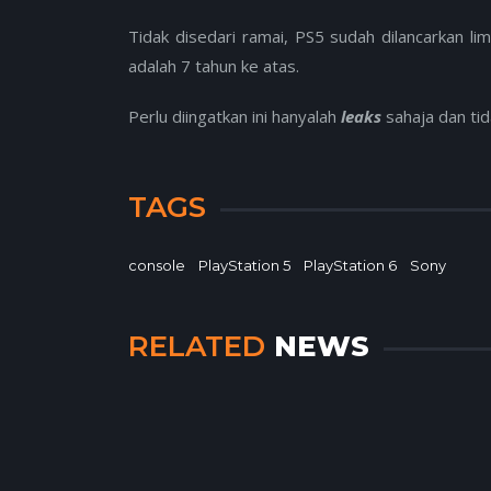
Tidak disedari ramai, PS5 sudah dilancarkan li
adalah 7 tahun ke atas.
Perlu diingatkan ini hanyalah
leaks
sahaja dan ti
TAGS
console
PlayStation 5
PlayStation 6
Sony
RELATED
NEWS