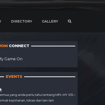
W
DIRECTORY
GALLERY
JOM
CONNECT
My Game On
EVENTS
emua yang anda perlu tahu tentang MPL MY S15 –
ormat kejohanan, lokasi dan lain-lain