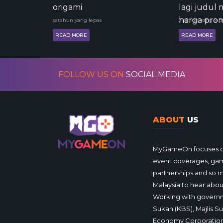
origami
lagi judul
harga prom
setahun yang lepas
2 tahun yang lep
READ MORE
READ MORE
FOLLOW US ON
SOCIAL MEDIA
ABOUT
US
MyGameOn focuses on 
event coverages, gam
partnerships and so 
Malaysia to hear about
Working with governm
Sukan (KBS), Majlis S
Economy Corporation