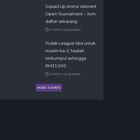
Squad Up Arena Valorant
Open Tournament – Jom
daftar sekarang
4 tahun yang lepas
Todak League tiba untuk
musim ke-2, hadiah
terkumpul sehingga
RM33,000
5 tahun yang lepas
MORE EVENTS