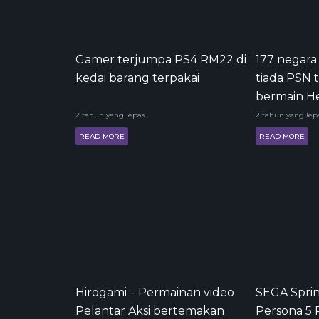
Gamer terjumpa PS4 RM22 di
177 negara
kedai barang terpakai
tiada PSN t
bermain Hel
2 tahun yang lepas
2 tahun yang lep
READ MORE
READ MORE
Hirogami – Permainan video
SEGA Sprin
Pelantar Aksi bertemakan
Persona 5 