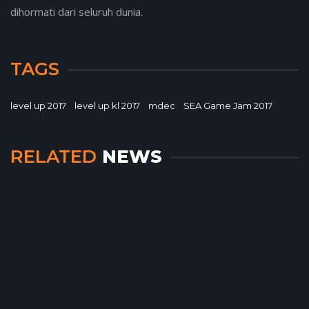
dihormati dari seluruh dunia.
TAGS
level up 2017
level up kl 2017
mdec
SEA Game Jam 2017
RELATED
NEWS