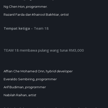
Ng Chen Hon,
programmer.
Razanil Farda dan Khairool Bakhtiar,
artist
Tempat ketiga
– Team 18
TEAM 18 membawa pulang wang tunai RM3,000
Affian Che Mohamed Onn, h
ybrid developer
Everaldo Sembiring,
programmer
Arif Budiman,
programmer
Nabilah Raihan, a
rtist