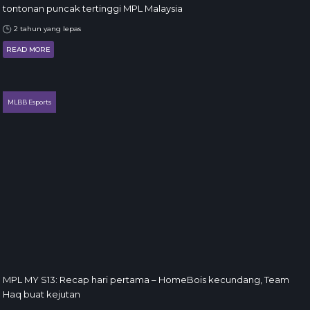
tontonan puncak tertinggi MPL Malaysia
2 tahun yang lepas
READ MORE
MLBB Esports
MPL MY S13: Recap hari pertama – HomeBois kecundang, Team
Haq buat kejutan