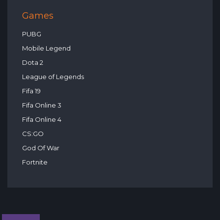
Games
PUBG
Mobile Legend
Dota 2
League of Legends
Fifa 19
Fifa Online 3
Fifa Online 4
CS:GO
God Of War
Fortnite