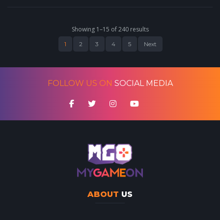
Showing 1–15 of 240 results
1
2
3
4
5
Next
FOLLOW US ON
SOCIAL MEDIA
ABOUT
US