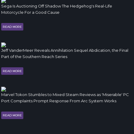
Sega Is Auctioning Off Shadow The Hedgehog's Real-Life
Motorcycle For a Good Cause
READ MORE
Jeff VanderMeer Reveals Annihilation Sequel Abdication, the Final
Part of the Southern Reach Series
READ MORE
Marvel Tokon Stumbles to Mixed Steam Reviews as 'Miserable' PC
Port Complaints Prompt Response From Arc System Works
READ MORE