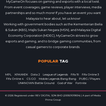
MyGameOn focuses on gaming and esports with a local twist.
From event coverages, game reviews, player interviews, media
partnerships and so much more! If you have an event you want
Malaysia to hear about, let us know!
Working with government bodies such as the Kementerian Belia
& Sukan (KBS), Majlis Sukan Negara (MSN), and Malaysia Digital
Economy Corporation (MDEC), MyGameOn strives to grow
esports and gaming, and to bridge gaming communities, from
casual gamers to corporate brands.
POPULAR
TAG
MPL
XPAXKEK
Dota 2
League of Legends
Fifa 19
Fifa Online 3
Fifa Online 4
CS:GO
Mobile Legends Bang Bang
PUBG / Players
UNKNOWN Battle Ground
God of War
Fortnite
© 2026 Registered under REV DIGITAL SDN BHD (200501019004) | A part of Media
Prima Group