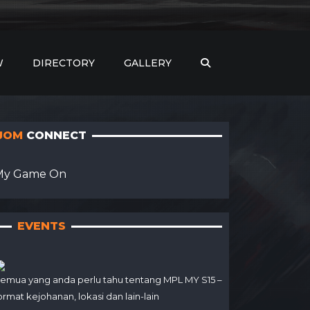
W
DIRECTORY
GALLERY
JOM
CONNECT
My Game On
EVENTS
emua yang anda perlu tahu tentang MPL MY S15 –
ormat kejohanan, lokasi dan lain-lain