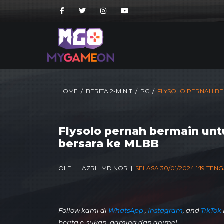
HOME
/
BERITA 2-MINIT
/
PC
/
FLYSOLO PERNAH BE
Flysolo pernah bermain unt
bersara ke MLBB
OLEH HAZRIL MD NOR |
SELASA 30/01/2024 1:19 TEN
Follow kami di
WhatsApp
,
Instagram
, and
TikTok
berita e-sukan, gaming dan anime!