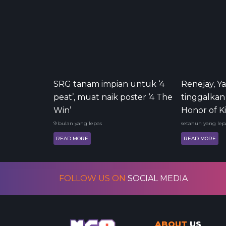
SRG tanam impian untuk ‘4
Renejay, 
peat’, muat naik poster ‘4 The
tinggalkan
Win’
Honor of K
9 bulan yang lepas
setahun yang lep
READ MORE
READ MORE
FOLLOW US ON
SOCIAL MEDIA
ABOUT
US