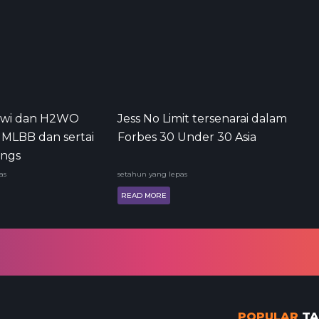
Yawi dan H2WO
Jess No Limit tersenarai dalam
 MLBB dan sertai
Forbes 30 Under 30 Asia
ings
as
setahun yang lepas
READ MORE
POPULAR
TA