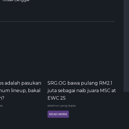
s adalah pasukan
SRG.OG bawa pulang RM2.1
mum lineup, bakal
juta sebagai naib juara MSC at
n?
EWC 25
as
setahun yang lepas
READ MORE