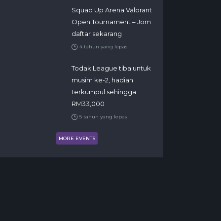
Squad Up Arena Valorant
Open Tournament – Jom
daftar sekarang
4 tahun yang lepas
Todak League tiba untuk
musim ke-2, hadiah
terkumpul sehingga
RM33,000
5 tahun yang lepas
MORE EVENTS