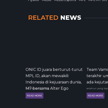
RELATED
NEWS
ONIC ID juara berturut-turut
Team Vamo
MPL ID, akan mewakili
terakhir u
Indonesia di kejuaraan dunia,
ada kejuta
M7 bersama Alter Ego
9 bulan yang lepas
setahun yang lep
READ MORE
READ MORE