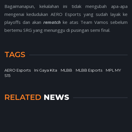
Bagaimanapun, kekalahan ini tidak mengubah apa-apa
mengenai kedudukan AERO Esports yang sudah layak ke
playoffs dan akan
rematch
ke atas Team Vamos sebelum
bertemu SRG yang menunggu di pusingan semi final.
TAGS
AERO Esports
Ini Gaya Kita
MLBB
MLBB Esports
MPL MY
S15
RELATED
NEWS