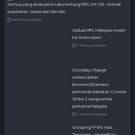
Semua yang anda perlu tahu tentang MPL MY S15 – format
kejohanan, lokasi dan lain-lain
setahun yang lepas
Jadual MPL M6laysia musim
ke-14 kini rasmi
2 tahun yang lepas
Goodday Charge
melancarkan
Boomers2Gamers:
pencarian pasukan Counter
Strike 2 warga emas
pertama Malaysia
2 tahun yang lepas
Grouping FFWS Asia
Tenggara – HomeBois,