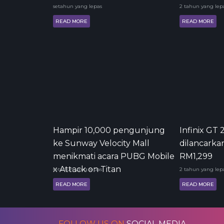
setahun yang lepas
2 tahun yang lep
READ MORE
READ MORE
Hampir 10,000 pengunjung
Infinix GT 
ke Sunway Velocity Mall
dilancarka
menikmati acara PUBG Mobile
RM1,299
x Attack on Titan
setahun yang lepas
2 tahun yang lep
READ MORE
READ MORE
FOLLOW US ON
SOCIAL MEDIA