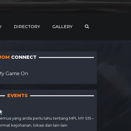
W
DIRECTORY
GALLERY
JOM
CONNECT
My Game On
EVENTS
emua yang anda perlu tahu tentang MPL MY S15 –
ormat kejohanan, lokasi dan lain-lain