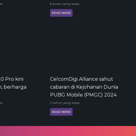
as
8 bulan yang lepas
READ MORE
20 Pro kini
CelcomDigi Alliance sahut
n, berharga
cabaran di Kejohanan Dunia
PUBG Mobile (PMGC) 2024
as
2 tahun yang lepas
READ MORE