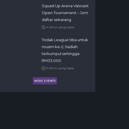
Squad Up Arena Valorant
Open Tournament – Jom
daftar sekarang
4 tahun yang lepas
Todak League tiba untuk
musim ke-2, hadiah
terkumpul sehingga
RM33,000
5 tahun yang lepas
MORE EVENTS