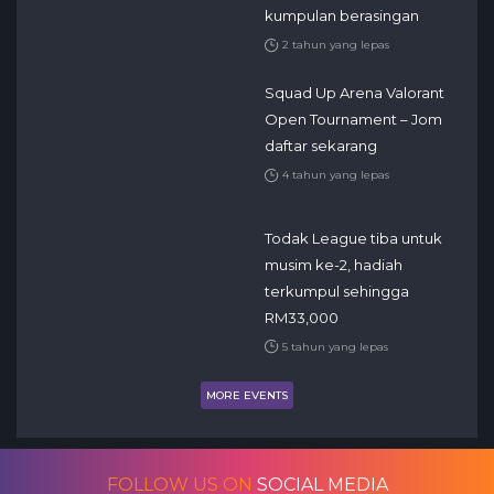
kumpulan berasingan
2 tahun yang lepas
Squad Up Arena Valorant
Open Tournament – Jom
daftar sekarang
4 tahun yang lepas
Todak League tiba untuk
musim ke-2, hadiah
terkumpul sehingga
RM33,000
5 tahun yang lepas
MORE EVENTS
FOLLOW US ON
SOCIAL MEDIA