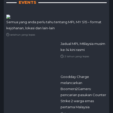
EVENTS
Semua yang anda perlu tahu tentang MPL MY S15 – format
kejohanan, lokasi dan lain-lain
setahun yang lepas
Jadual MPL M6laysia musim
ke-14 kini rasmi
2 tahun yang lepas
Goodday Charge
melancarkan
Boomers2Gamers:
pencarian pasukan Counter
Strike 2 warga emas
pertama Malaysia