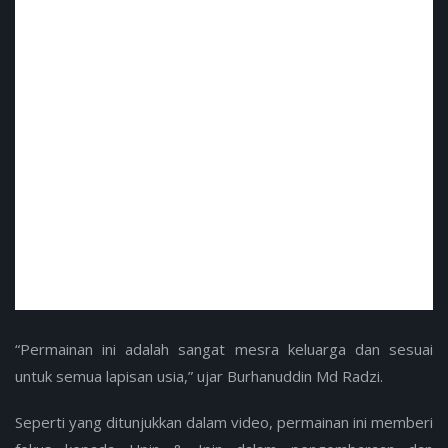
“Permainan ini adalah sangat mesra keluarga dan sesuai
untuk semua lapisan usia,” ujar Burhanuddin Md Radzi.
Seperti yang ditunjukkan dalam video, permainan ini memberi