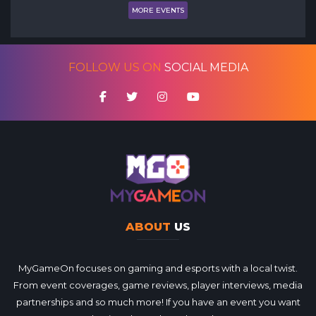
MORE EVENTS
FOLLOW US ON
SOCIAL MEDIA
ABOUT
US
MyGameOn focuses on gaming and esports with a local twist.
From event coverages, game reviews, player interviews, media
partnerships and so much more! If you have an event you want