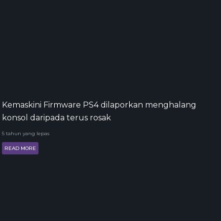
Kemaskini Firmware PS4 dilaporkan menghalang
konsol daripada terus rosak
5 tahun yang lepas
READ MORE