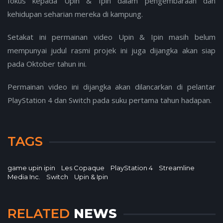
fokus kepada Upin & Ipin dalam pengembaraan dan
kehidupan seharian mereka di kampung.
Setakat ini permainan video Upin & Ipin masih belum
mempunyai judul rasmi projek ini juga dijangka akan siap
pada Oktober tahun ini.
Permainan video ini dijangka akan dilancarkan di pelantar
PlayStation 4 dan Switch pada suku pertama tahun hadapan.
TAGS
game upin ipin
Les Copaque
PlayStation 4
Streamline
Media Inc.
Switch
Upin & Ipin
RELATED
NEWS