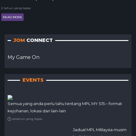
2 tahun yang lepas
READ MORE
JOM
CONNECT
My Game On
EVENTS
Semua yang anda perlu tahu tentang MPL MY S15 – format
kejohanan, lokasi dan lain-lain
setahun yang lepas
Jadual MPL M6laysia musim