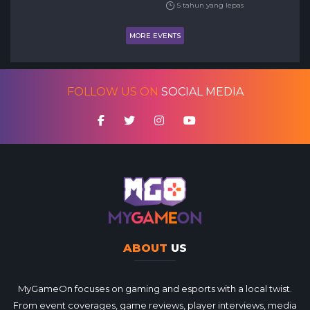
5 tahun yang lepas
MORE EVENTS
FOLLOW US ON
SOCIAL MEDIA
ABOUT
US
MyGameOn focuses on gaming and esports with a local twist.
From event coverages, game reviews, player interviews, media