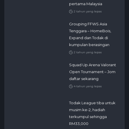
pertama Malaysia
2 tahun yang lepas
Grouping FFWS Asia
Tenggara – HomeBois,
Expand dan Todak di
kumpulan berasingan
2 tahun yang lepas
Squad Up Arena Valorant
Open Tournament – Jom
daftar sekarang
4 tahun yang lepas
Todak League tiba untuk
musim ke-2, hadiah
terkumpul sehingga
RM33,000