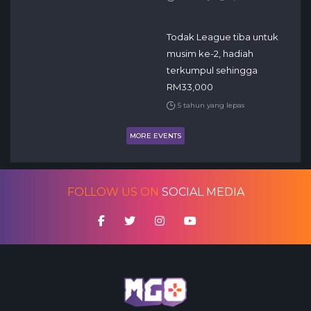
Todak League tiba untuk
musim ke-2, hadiah
terkumpul sehingga
RM33,000
5 tahun yang lepas
MORE EVENTS
FOLLOW US ON
SOCIAL MEDIA