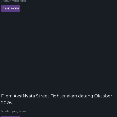
7 tahun yang lepas
READ MORE
Filem Aksi Nyata Street Fighter akan datang Oktober
2026
8 bulan yang lepas