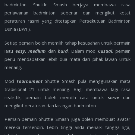
badminton. Shuttle Smash berjaya membawa rasa
perlawanan badminton sebenar dan mengikut ketat
peraturan rasmi yang ditetapkan Persekutuan Badminton
Dunia (BWF).
Setiap pemain boleh memilih tahap kesusahan untuk bermain
iaitu
easy, medium
dan
hard
. Dalam mod
Casual
, pemain
perlu mendapatkan lebih dua mata dari pihak lawan untuk
menang.
Mod
Tournament
Shuttle Smash pula menggunakan mata
tradisional 21 untuk menang. Bagi membawa lagi rasa
realistik, pemain boleh memilih cara untuk
serve
dan
mengikut peraturan dan larangan badminton.
Pemain-pemain Shuttle Smash juga boleh membuat avatar
mereka tersendiri. Lebih tinggi anda menaiki tangga liga,