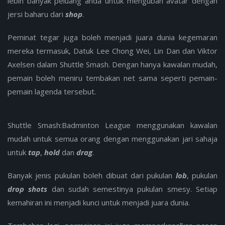
lebih banyak peluang anda untuk mengubah avatar dengan
jersi baharu dari
shop
.
Peminat tegar juga boleh menjadi juara dunia kegemaran
mereka termasuk, Datuk Lee Chong Wei, Lin Dan dan Viktor
Axelsen dalam Shuttle Smash. Dengan hanya kawalan mudah,
pemain boleh meniru tembakan net sama seperti pemain-
pemain lagenda tersebut.
Shuttle Smash:Badminton League menggunakan kawalan
mudah untuk semua orang dengan menggunakan jari sahaja
untuk
tap
,
hold
dan
drag
.
Banyak jenis pukulan boleh dibuat dari pukulan
lob
, pukulan
drop shots
dan sudah semestinya pukulan smesy. Setiap
kemahiran ini menjadi kunci untuk menjadi juara dunia.