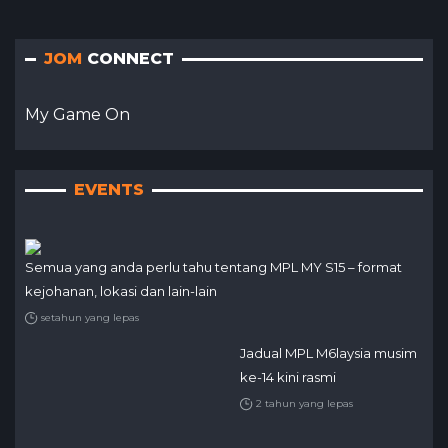
JOM
CONNECT
My Game On
EVENTS
Semua yang anda perlu tahu tentang MPL MY S15 – format
kejohanan, lokasi dan lain-lain
setahun yang lepas
Jadual MPL M6laysia musim
ke-14 kini rasmi
2 tahun yang lepas