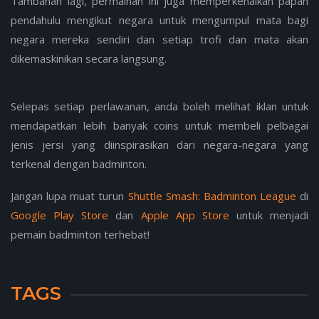
Tambahan lagi, permainan ini juga memperkenalkan papan
pendahulu mengikut negara untuk mengumpul mata bagi
negara mereka sendiri dan setiap trofi dan mata akan
dikemaskinikan secara langsung.
Selepas setiap perlawanan, anda boleh melihat iklan untuk
mendapatkan lebih banyak coins untuk membeli pelbagai
jenis jersi yang diinspirasikan dari negara-negara yang
terkenal dengan badminton.
Jangan lupa muat turun
Shuttle Smash: Badminton League
di
Google Play Store
dan
Apple App Store
untuk menjadi
pemain badminton terhebat!
TAGS