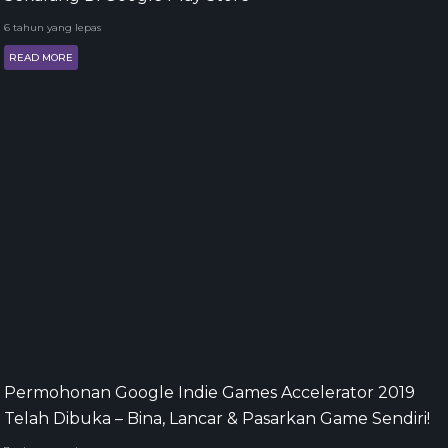
6 tahun yang lepas
READ MORE
Permohonan Google Indie Games Accelerator 2019
Telah Dibuka – Bina, Lancar & Pasarkan Game Sendiri!