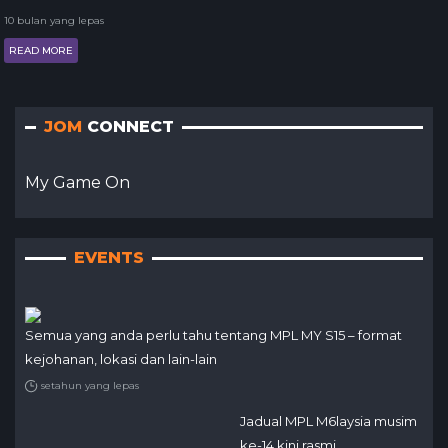
10 bulan yang lepas
READ MORE
JOM
CONNECT
My Game On
EVENTS
Semua yang anda perlu tahu tentang MPL MY S15 – format
kejohanan, lokasi dan lain-lain
setahun yang lepas
Jadual MPL M6laysia musim
ke-14 kini rasmi