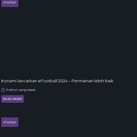
eFootball
Konami lancarkan eFootball 2024 – Permainan lebih baik
3 tahun yang lepas
READ MORE
eFootball