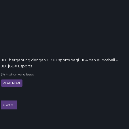
JDT bergabung dengan GBX Esports bagi FIFA dan eFootball –
JDT|GBX Esports
4 tahun yang lepas
READ MORE
eFootball