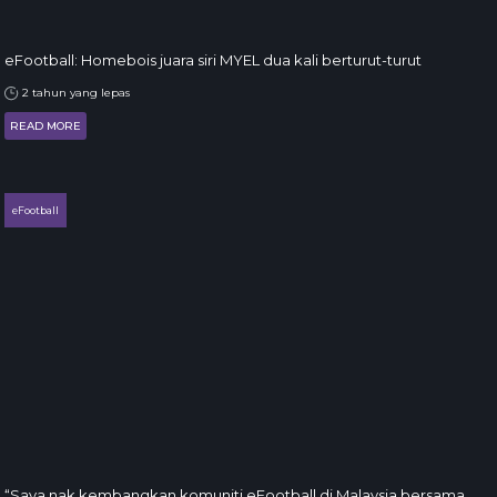
eFootball: Homebois juara siri MYEL dua kali berturut-turut
2 tahun yang lepas
READ MORE
eFootball
“Saya nak kembangkan komuniti eFootball di Malaysia bersama