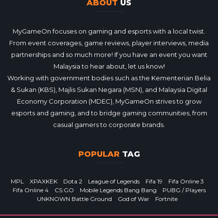
ABOUT
US
MyGameOn focuses on gaming and esports with a local twist.
From event coverages, game reviews, player interviews, media
partnerships and so much more! If you have an event you want
Malaysia to hear about, let us know!
Working with government bodies such as the Kementerian Belia
& Sukan (KBS), Majlis Sukan Negara (MSN), and Malaysia Digital
Economy Corporation (MDEC), MyGameOn strives to grow
esports and gaming, and to bridge gaming communities, from
casual gamers to corporate brands.
POPULAR
TAG
MPL
XPAXKEK
Dota 2
League of Legends
Fifa 19
Fifa Online 3
Fifa Online 4
CS:GO
Mobile Legends Bang Bang
PUBG / Players
UNKNOWN Battle Ground
God of War
Fortnite