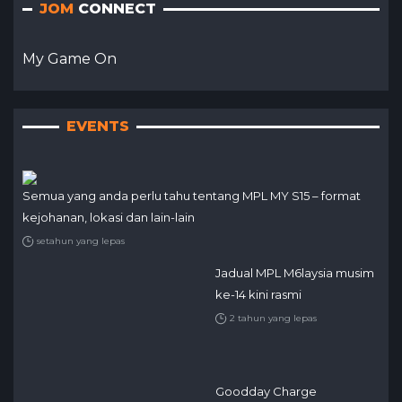
JOM
CONNECT
My Game On
EVENTS
Semua yang anda perlu tahu tentang MPL MY S15 – format
kejohanan, lokasi dan lain-lain
setahun yang lepas
Jadual MPL M6laysia musim
ke-14 kini rasmi
2 tahun yang lepas
Goodday Charge