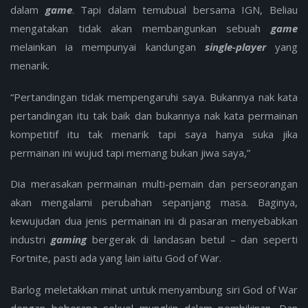
dalam
game
. Tapi dalam temubual bersama IGN, Beliau
mengatakan tidak akan membangunkan sebuah
game
melainkan ia mempunyai kandungan
single-player
yang
menarik.
“Pertandingan tidak mempengaruhi saya. Bukannya nak kata
pertandingan itu tak baik dan bukannya nak kata permainan
kompetitif itu tak menarik tapi saya hanya suka jika
permainan ini wujud tapi memang bukan jiwa saya,”
Dia merasakan permainan multi-pemain dan perseorangan
akan mengalami perubahan sepanjang masa. Baginya,
kewujudan dua jenis permainan ini di pasaran menyebabkan
industri
gaming
bergerak di landasan betul – dan seperti
Fortnite, pasti ada yang lain iaitu God of War.
Barlog meletakkan minat untuk menyambung siri God of War