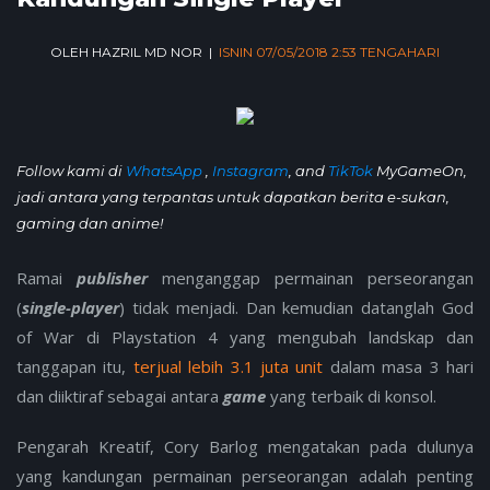
OLEH HAZRIL MD NOR |
ISNIN 07/05/2018 2:53 TENGAHARI
Follow kami di
WhatsApp
,
Instagram
, and
TikTok
MyGameOn,
jadi antara yang terpantas untuk dapatkan berita e-sukan,
gaming dan anime!
Ramai
publisher
menganggap permainan perseorangan
(
single-player
) tidak menjadi. Dan kemudian datanglah God
of War di Playstation 4 yang mengubah landskap dan
tanggapan itu,
terjual lebih 3.1 juta unit
dalam masa 3 hari
dan diiktiraf sebagai antara
game
yang terbaik di konsol.
Pengarah Kreatif, Cory Barlog mengatakan pada dulunya
yang kandungan permainan perseorangan adalah penting