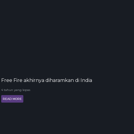
Free Fire akhirnya diharamkan di India
4 tahun yang lepas
READ MORE