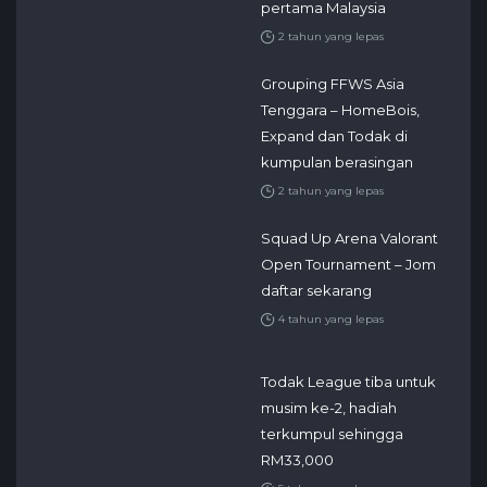
pertama Malaysia
2 tahun yang lepas
Grouping FFWS Asia
Tenggara – HomeBois,
Expand dan Todak di
kumpulan berasingan
2 tahun yang lepas
Squad Up Arena Valorant
Open Tournament – Jom
daftar sekarang
4 tahun yang lepas
Todak League tiba untuk
musim ke-2, hadiah
terkumpul sehingga
RM33,000