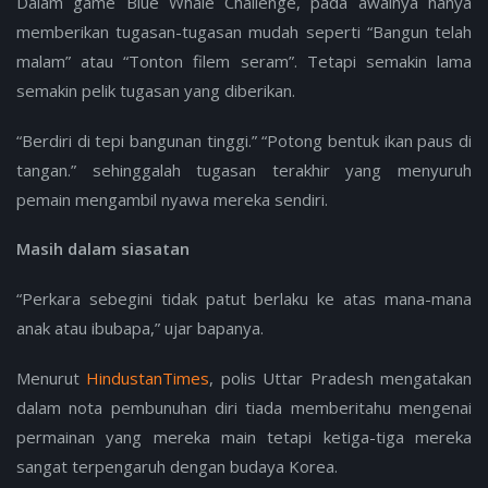
Dalam game Blue Whale Challenge, pada awalnya hanya
memberikan tugasan-tugasan mudah seperti “Bangun telah
malam” atau “Tonton filem seram”. Tetapi semakin lama
semakin pelik tugasan yang diberikan.
“Berdiri di tepi bangunan tinggi.” “Potong bentuk ikan paus di
tangan.” sehinggalah tugasan terakhir yang menyuruh
pemain mengambil nyawa mereka sendiri.
Masih dalam siasatan
“Perkara sebegini tidak patut berlaku ke atas mana-mana
anak atau ibubapa,” ujar bapanya.
Menurut
HindustanTimes
, polis Uttar Pradesh mengatakan
dalam nota pembunuhan diri tiada memberitahu mengenai
permainan yang mereka main tetapi ketiga-tiga mereka
sangat terpengaruh dengan budaya Korea.