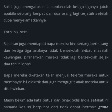
Saksi juga mengatakan ia seolah-olah ketiga-tiganya jatuh
apabila seorang lompat dan dua orang lagi terjatuh setelah
cuba menyelamatkannya.
Foto: NYPost
Siasatan juga mendapati bapa mereka kini sedang berhutang
dan ketiga-tiga anaknya tidak bersekolah akibat masalah
kewangan. Difahamkan mereka tidak lagi bersekolah sejak
dua tahun lepas.
Bapa mereka dikatakan telah menjual telefon mereka untuk
membayar bil elektrik dan juga mengugut anak mereka untuk
dikahwinkan.
Masih belum ada kata putus dari pihak polis India setakat ini
samada kes ini berpunca dari tidak dapat bermain
game