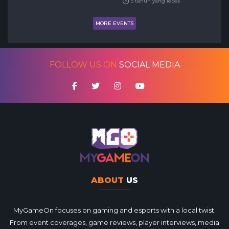
5 tahun yang lepas
MORE EVENTS
FOLLOW US ON
SOCIAL MEDIA
ABOUT
US
MyGameOn focuses on gaming and esports with a local twist.
From event coverages, game reviews, player interviews, media