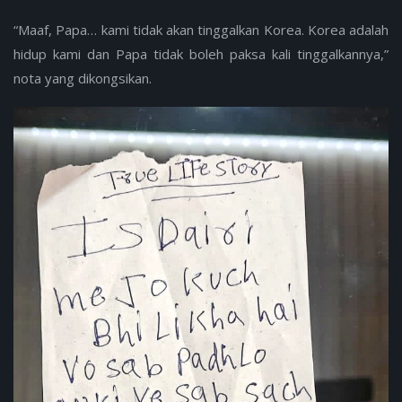
“Maaf, Papa… kami tidak akan tinggalkan Korea. Korea adalah
hidup kami dan Papa tidak boleh paksa kali tinggalkannya,”
nota yang dikongsikan.