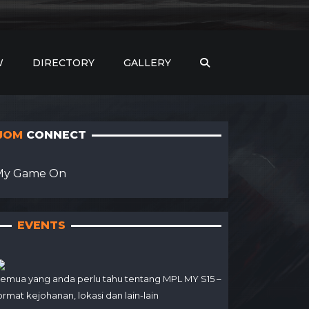
W
DIRECTORY
GALLERY
JOM
CONNECT
My Game On
EVENTS
emua yang anda perlu tahu tentang MPL MY S15 –
ormat kejohanan, lokasi dan lain-lain