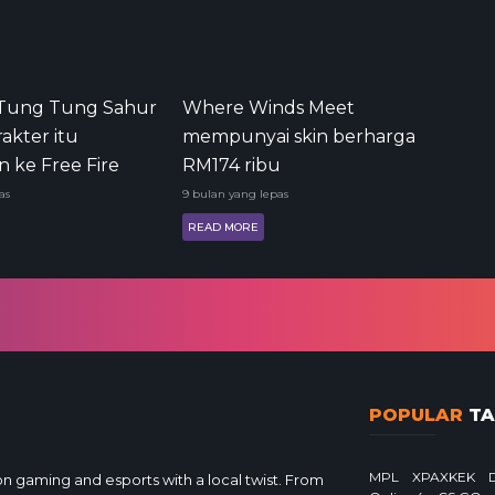
Tung Tung Sahur
Where Winds Meet
akter itu
mempunyai skin berharga
 ke Free Fire
RM174 ribu
as
9 bulan yang lepas
READ MORE
POPULAR
TA
MPL
XPAXKEK
gaming and esports with a local twist. From