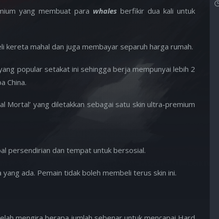
emium yang membuat para
whales
berfikir dua kali untuk
li kereta mahal dan juga membayar separuh harga rumah.
ng popular setakat ini sehingga berja mempunyai lebih 2
a China.
l Mortal’ yang diletakkan sebagai satu skin ultra-premium
al persendirian dan tempat untuk bersosial.
 yang ada. Pemain tidak boleh membeli terus skin ini.
telah mengira berapa jumlah sebenar untuk mencapai Hard