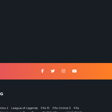
G
Dota 2
League of Legends
Fifa 19
Fifa Online 3
Fifa