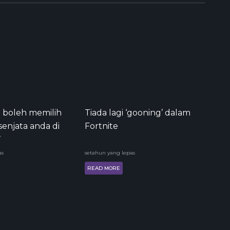
 boleh memilih
Tiada lagi ‘gooning’ dalam
senjata anda di
Fortnite
T
as
setahun yang lepas
READ MORE