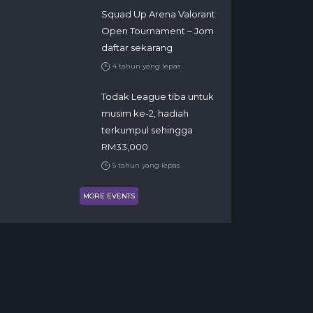
Squad Up Arena Valorant
Open Tournament – Jom
daftar sekarang
4 tahun yang lepas
Todak League tiba untuk
musim ke-2, hadiah
terkumpul sehingga
RM33,000
5 tahun yang lepas
MORE EVENTS