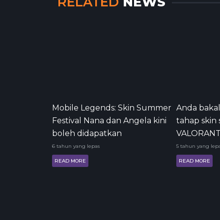
RELATED
NEWS
Mobile Legends: Skin Summer
Anda bakal
Festival Nana dan Angela kini
tahap skin 
boleh didapatkan
VALORAN
6 tahun yang lepas
5 tahun yang lep
READ MORE
READ MORE