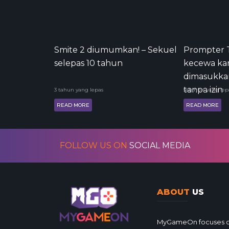
Smite 2 diumumkan! – Sekuel
Prompter 
selepas 10 tahun
kecewa kar
dimasukkan
tanpa izin
3 tahun yang lepas
setahun yang lep
READ MORE
READ MORE
FOLLOW US ON
SOCIAL MEDIA
ABOUT
US
MyGameOn focuses on 