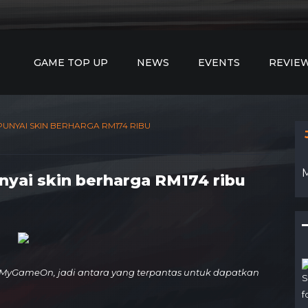
GAME TOP UP
NEWS
EVENTS
REVIE
NYAI SKIN BERHARGA RM174 RIBU
ai skin berharga RM174 ribu
MyGameOn, jadi antara yang terpantas untuk dapatkan
S
f