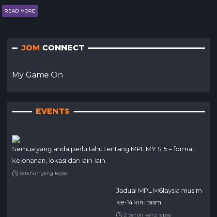
READ MORE
JOM
CONNECT
My Game On
EVENTS
Semua yang anda perlu tahu tentang MPL MY S15 – format
kejohanan, lokasi dan lain-lain
setahun yang lepas
Jadual MPL M6laysia musim
ke-14 kini rasmi
2 tahun yang lepas