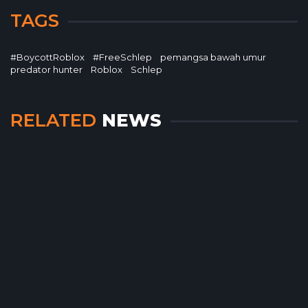
TAGS
#BoycottRoblox
#FreeSchlep
pemangsa bawah umur
predator hunter
Roblox
Schlep
RELATED
NEWS