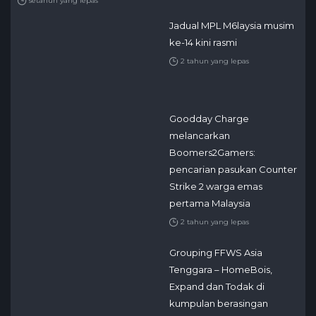
setahun yang lepas
Jadual MPL M6laysia musim
ke-14 kini rasmi
2 tahun yang lepas
Goodday Charge
melancarkan
Boomers2Gamers:
pencarian pasukan Counter
Strike 2 warga emas
pertama Malaysia
2 tahun yang lepas
Grouping FFWS Asia
Tenggara – HomeBois,
Expand dan Todak di
kumpulan berasingan