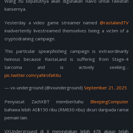
Wang itu sepatutnya akan digunakan Raivo untuk rawatan
kansernya.
Yesterday a video game streamer named
@rastalandTV
inadvertently livestreamed themselves being a victim of a
cryptodraining campaign.
This particular spearphishing campaign is extraordinarily
heinous because RastaLand is suffering from Stage-4
Sarcoma and is actively seeking…
pic.twitter.com/yaNrofaK6u
— vx-underground (@vxunderground)
September 21, 2025
Penyiasat ZachXBT memberitahu
BleepingComputer
bahawa lebih AS$150 ribu (RM630 ribu) dicuri daripada ramai
pemain lain.
VXUnderground di X mengatakan lebih 478 akaun telah