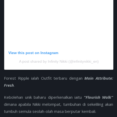
View this post on Instagram
A post shared by Infinity Nikki (@infinitynikki_en)
Forest Ripple ialah Outfit terbaru dengan
Main Attribute:
Fresh
.
Kebolehan unik baharu diperkenalkan iaitu
“Flourish Walk”
dimana apabila Nikki melompat, tumbuhan di sekeliling akan
tumbuh semula seolah-olah masa berputar kembali.