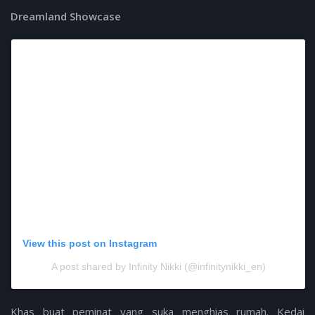
Dreamland Showcase
View this post on Instagram
A post shared by Infinity Nikki (@infinitynikki_en)
Khas buat peminat yang suka menghias rumah. Kedai