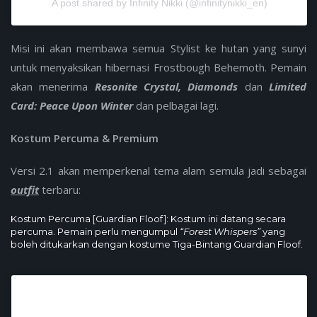
A post shared by Infinity Nikki (@infinitynikki_en)
Misi ini akan membawa semua Stylist ke hutan yang sunyi
untuk menyaksikan hibernasi Frostbough Behemoth. Pemain
akan menerima
Resonite Crystal, Diamonds
dan
Limited
Card: Peace Upon Winter
dan pelbagai lagi.
Kostum Percuma & Premium
Versi 2.1 akan memperkenal tema alam semula jadi sebagai
outfit
terbaru:
Kostum Percuma [Guardian Floof]: Kostum ini datang secara
percuma. Pemain perlu mengumpul
“Forest Whispers”
yang
boleh ditukarkan dengan kostume Tiga-Bintang Guardian Floof.