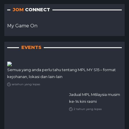
JOM
CONNECT
My Game On
EVENTS
Semua yang anda perlu tahu tentang MPL MY S15 – format
kejohanan, lokasi dan lain-lain
setahun yang lepas
Jadual MPL M6laysia musim
ke-14 kini rasmi
2 tahun yang lepas