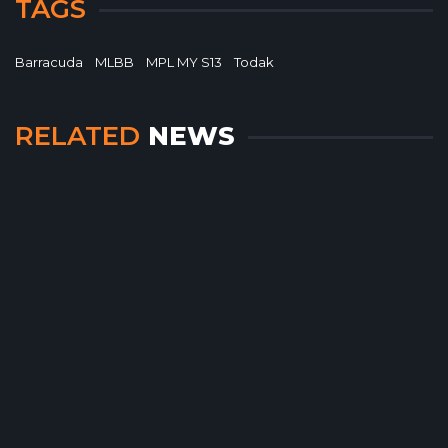
TAGS
Barracuda
MLBB
MPL MY S13
Todak
RELATED
NEWS