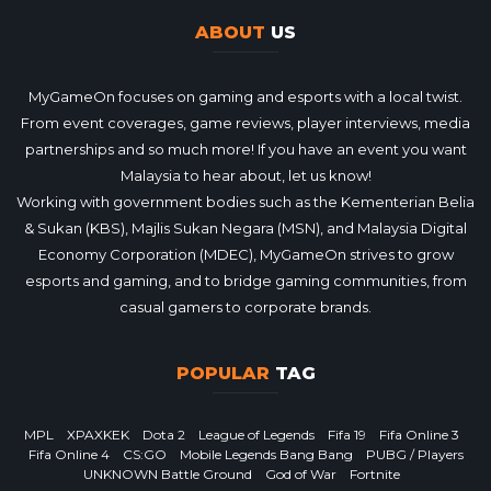
ABOUT
US
MyGameOn focuses on gaming and esports with a local twist.
From event coverages, game reviews, player interviews, media
partnerships and so much more! If you have an event you want
Malaysia to hear about, let us know!
Working with government bodies such as the Kementerian Belia
& Sukan (KBS), Majlis Sukan Negara (MSN), and Malaysia Digital
Economy Corporation (MDEC), MyGameOn strives to grow
esports and gaming, and to bridge gaming communities, from
casual gamers to corporate brands.
POPULAR
TAG
MPL
XPAXKEK
Dota 2
League of Legends
Fifa 19
Fifa Online 3
Fifa Online 4
CS:GO
Mobile Legends Bang Bang
PUBG / Players
UNKNOWN Battle Ground
God of War
Fortnite