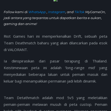
Follow kami di
WhatsApp
,
Instagram
, and
TikTok
MyGameOn,
jadi antara yang terpantas untuk dapatkan berita e-sukan,
gaming dan anime!
Riot Games hari ini memperkenalkan Drift, sebuah peta
Team Deathmatch baharu yang akan dilancarkan pada esok
di VALORANT.
Ia diinspirasikan dari pasar terapung di Thailand.
Keistimewaan peta ini adalah ‘long-range mid’ yang
menyediakan beberapa laluan untuk pemain masuk dan
keluar bagi menampakkan permainan jadi lebih dinamik.
Team Detathmatch adalah mod 5v5 yang meletakkan
pemain-pemain melawan musuh di peta custop. Pemain
boleh pilih loadout di setiap pusingan. Weapon spawners