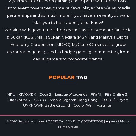
MyGameOn focuses on gaming and esports with a local twist.
From event coverages, game reviews, player interviews, media
partnerships and so much more! If you have an event you want
Malaysia to hear about, let us know!
Working with government bodies such as the Kementerian Belia
& Sukan (KBS), Majlis Sukan Negara (MSN), and Malaysia Digital
Economy Corporation (MDEC), MyGameOn strives to grow
esports and gaming, and to bridge gaming communities, from
casual gamers to corporate brands.
POPULAR
TAG
MPL
XPAXKEK
Dota 2
League of Legends
Fifa 19
Fifa Online 3
Fifa Online 4
CS:GO
Mobile Legends Bang Bang
PUBG / Players
UNKNOWN Battle Ground
God of War
Fortnite
© 2026 Registered under REV DIGITAL SDN BHD (200501019004) | A part of Media
Prima Group