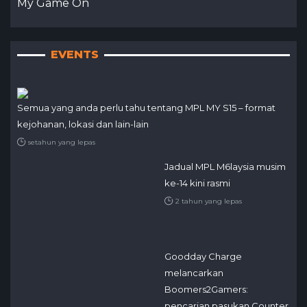
My Game On
EVENTS
Semua yang anda perlu tahu tentang MPL MY S15 – format
kejohanan, lokasi dan lain-lain
setahun yang lepas
Jadual MPL M6laysia musim
ke-14 kini rasmi
2 tahun yang lepas
Goodday Charge
melancarkan
Boomers2Gamers:
pencarian pasukan Counter