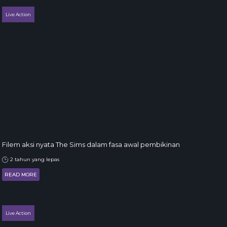
Live Action
Filem aksi nyata The Sims dalam fasa awal pembikinan
2 tahun yang lepas
READ MORE
Live Action