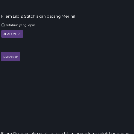
Filem Lilo & Stitch akan datang Mei ini!
setahun yang lepas
READ MORE
Live Action
Filem Gundam aksi nyata bakal dalam pembikinan oleh Legendary