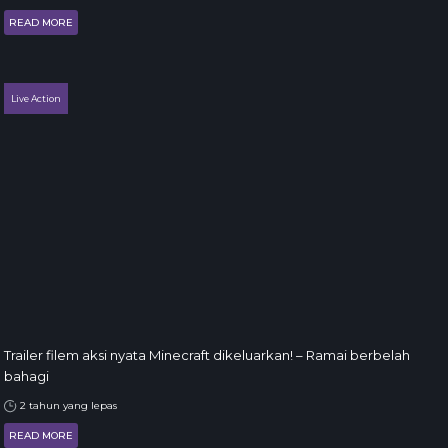
READ MORE
Live Action
Trailer filem aksi nyata Minecraft dikeluarkan! – Ramai berbelah
bahagi
2 tahun yang lepas
READ MORE