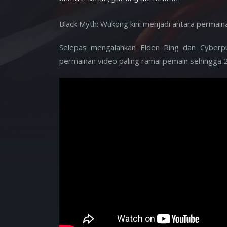
Black Myth: Wukong kini menjadi antara permainan
Selepas mengalahkan Elden Ring dan Cyberp
permainan video paling ramai pemain sehingga 2