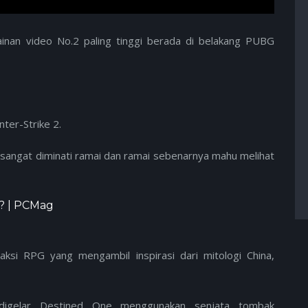
inan video No.2 paling tinggi berada di belakang PUBG
ter-Strike 2.
sangat diminati ramai dan ramai sebenarnya mahu melihat
ksi RPG yang mengambil inspirasi dari mitologi China,
igelar Destined One menggunakan senjata tombak