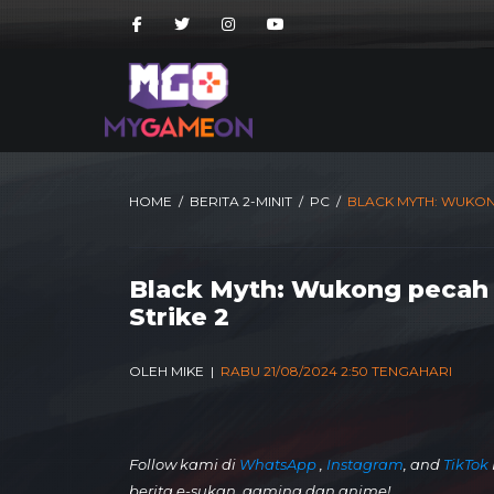
HOME
/
BERITA 2-MINIT
/
PC
/
BLACK MYTH: WUKON
Black Myth: Wukong pecah 
Strike 2
OLEH MIKE |
RABU 21/08/2024 2:50 TENGAHARI
Follow kami di
WhatsApp
,
Instagram
, and
TikTok
berita e-sukan, gaming dan anime!