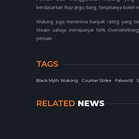
berdasarkan Ruyi Jingu Bang. Senjatanya boleh 
Wukong juga menerima banyak rating yang ting
Steam sahaja mempunyai 96% Overwhelmingly 
pemain.
TAGS
Black Myth: Wukong
Counter Strike
Palworld
RELATED
NEWS