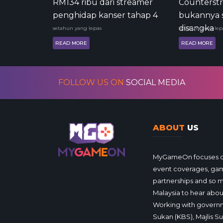
RM134 ribu dari streamer
Counterstr
penghidap kanser tahap 4
bukannya s
disangka
setahun yang lepas
setahun yang lep
READ MORE
READ MORE
FOLLOW US ON
SOCIAL MEDIA
ABOUT
US
MyGameOn focuses on 
event coverages, gam
partnerships and so 
Malaysia to hear about
Working with governm
Sukan (KBS), Majlis S