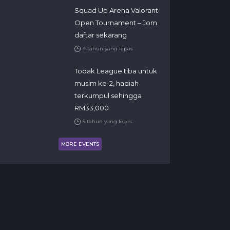
Squad Up Arena Valorant
Open Tournament – Jom
daftar sekarang
4 tahun yang lepas
Todak League tiba untuk
musim ke-2, hadiah
terkumpul sehingga
RM33,000
5 tahun yang lepas
MORE EVENTS