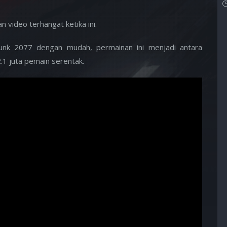
 video terhangat ketika ini.
unk 2077 dengan mudah, permainan ini menjadi antara
.1 juta pemain serentak.