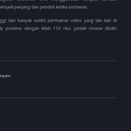
menjadi panjang dan pendek ketika berlawan.
gi dari banyak outlet permainan video yang lain dan di
positive dengan lebih 153 ribu jumlah review ditulis
Steam