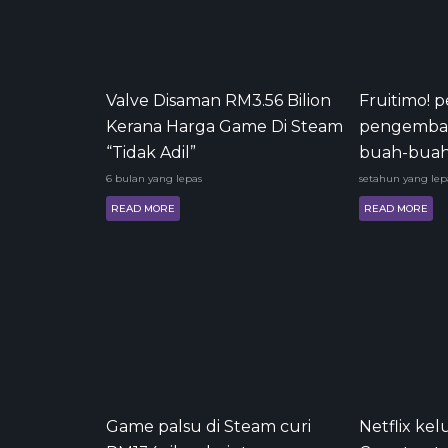
Valve Disaman RM3.56 Bilion
Fruitimo! 
Kerana Harga Game Di Steam
pengembar
“Tidak Adil”
buah-buaha
6 bulan yang lepas
setahun yang lep
READ MORE
READ MORE
Game palsu di Steam curi
Netflix kel