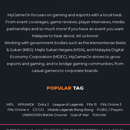
MyGameOn focuses on gaming and esports with a local twist.
From event coverages, game reviews, player interviews, media
partnerships and so much more! If you have an event you want
Malaysia to hear about, let us know!
Working with government bodies such as the Kementerian Belia
& Sukan (KBS), Majlis Sukan Negara (MSN), and Malaysia Digital
Economy Corporation (MDEC), MyGameOn strives to grow
esports and gaming, and to bridge gaming communities, from
casual gamers to corporate brands.
POPULAR
TAG
MPL
XPAXKEK
Dota 2
League of Legends
Fifa 19
Fifa Online 3
Fifa Online 4
CS:GO
Mobile Legends Bang Bang
PUBG / Players
UNKNOWN Battle Ground
God of War
Fortnite