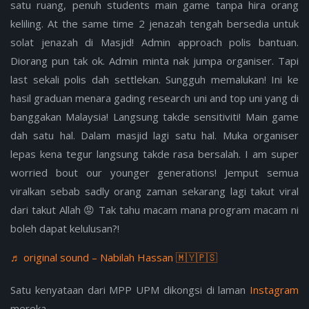
satu ruang, penuh students main game tanpa hira orang
keliling. At the same time 2 jenazah tengah bersedia untuk
solat jenazah di Masjid! Admin approach polis bantuan.
Diorang pun tak ok. Admin minta nak jumpa organiser. Tapi
last sekali polis dah settlekan. Sungguh memalukan! Ini ke
hasil graduan menara gading research uni and top uni yang di
banggakan Malaysia! Langsung takde sensitiviti! Main game
dah satu hal. Dalam masjid lagi satu hal. Muka organiser
lepas kena tegur langsung takde rasa bersalah. I am super
worried bout our younger generations! Jemput semua
viralkan sebab sadly orang zaman sekarang lagi takut viral
dari takut Allah 😡 Tak tahu macam mana program macam ni
boleh dapat kelulusan?!
♬ original sound – Nabilah Hassan 🇲🇾🇵🇸
Satu kenyataan dari MPP UPM dikongsi di laman
Instagram
mereka.