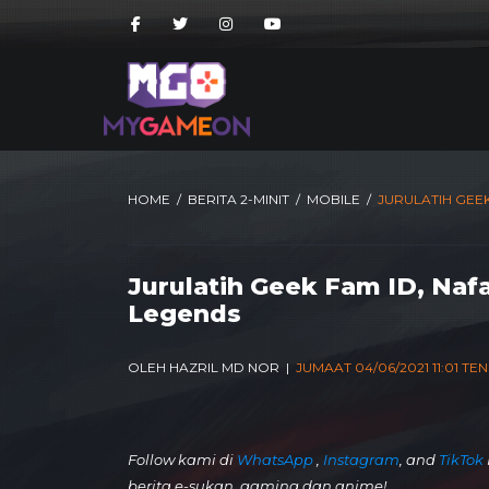
HOME
/
BERITA 2-MINIT
/
MOBILE
/
JURULATIH GEE
Jurulatih Geek Fam ID, Nafa
Legends
OLEH HAZRIL MD NOR |
JUMAAT 04/06/2021 11:01 T
Follow kami di
WhatsApp
,
Instagram
, and
TikTok
berita e-sukan, gaming dan anime!