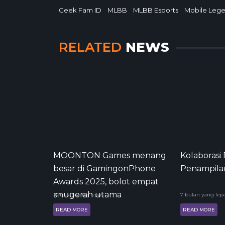
Geek Fam ID
MLBB
MLBB Esports
Mobile Leg
RELATED
NEWS
MOONTON Games menang
Kolaborasi 
besar di GamingonPhone
Penampila
Awards 2025, bolot empat
anugerah utama
10 bulan yang lepas
7 bulan yang lep
READ MORE
READ MORE