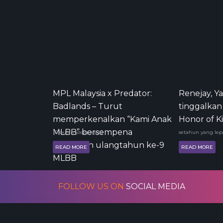
MPL Malaysia x Predator:
Renejay, 
Badlands – Turut
tinggalkan
memperkenalkan “Kami Anak
Honor of K
MLBB” bersempena
10 bulan yang lepas
setahun yang lep
sambutan ulangtahun ke-9
READ MORE
READ MORE
MLBB
FOLLOW US ON
SOCIAL MEDIA