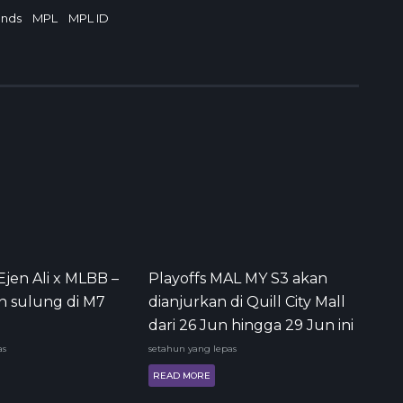
ends
MPL
MPL ID
Ejen Ali x MLBB –
Playoffs MAL MY S3 akan
n sulung di M7
dianjurkan di Quill City Mall
dari 26 Jun hingga 29 Jun ini
as
setahun yang lepas
READ MORE